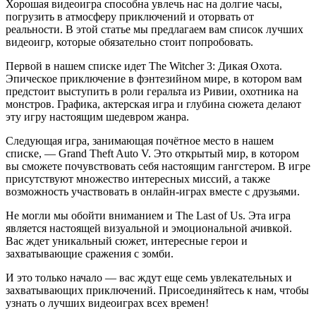
Хорошая видеоигра способна увлечь нас на долгие часы,
погрузить в атмосферу приключений и оторвать от
реальности. В этой статье мы предлагаем вам список лучших
видеоигр, которые обязательно стоит попробовать.
Первой в нашем списке идет The Witcher 3: Дикая Охота.
Эпическое приключение в фэнтезийном мире, в котором вам
предстоит выступить в роли геральта из Ривии, охотника на
монстров. Графика, актерская игра и глубина сюжета делают
эту игру настоящим шедевром жанра.
Следующая игра, занимающая почётное место в нашем
списке, — Grand Theft Auto V. Это открытый мир, в котором
вы сможете почувствовать себя настоящим гангстером. В игре
присутствуют множество интересных миссий, а также
возможность участвовать в онлайн-играх вместе с друзьями.
Не могли мы обойти вниманием и The Last of Us. Эта игра
является настоящей визуальной и эмоциональной ачивкой.
Вас ждет уникальный сюжет, интересные герои и
захватывающие сражения с зомби.
И это только начало — вас ждут еще семь увлекательных и
захватывающих приключений. Присоединяйтесь к нам, чтобы
узнать о лучших видеоиграх всех времен!