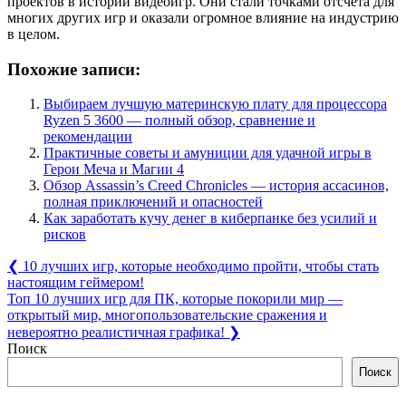
проектов в истории видеоигр. Они стали точками отсчета для
многих других игр и оказали огромное влияние на индустрию
в целом.
Похожие записи:
Выбираем лучшую материнскую плату для процессора
Ryzen 5 3600 — полный обзор, сравнение и
рекомендации
Практичные советы и амуниции для удачной игры в
Герои Меча и Магии 4
Обзор Assassin’s Creed Chronicles — история ассасинов,
полная приключений и опасностей
Как заработать кучу денег в киберпанке без усилий и
рисков
Навигация
Previous
❮
10 лучших игр, которые необходимо пройти, чтобы стать
Post:
настоящим геймером!
по
Next
Топ 10 лучших игр для ПК, которые покорили мир —
записям
Post:
открытый мир, многопользовательские сражения и
невероятно реалистичная графика!
❯
Поиск
Поиск