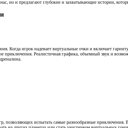
ас, но и предлагают глубокие и захватывающие истории, которы
ти
ия. Когда игрок надевает виртуальные очки и включает гарниту
щие приключения. Реалистичная графика, объемный звук и возмо
дреналина.
р, позволяющих испытать самые разнообразные приключения. Вы
вать на других планетах или стать участником виртуальных гон