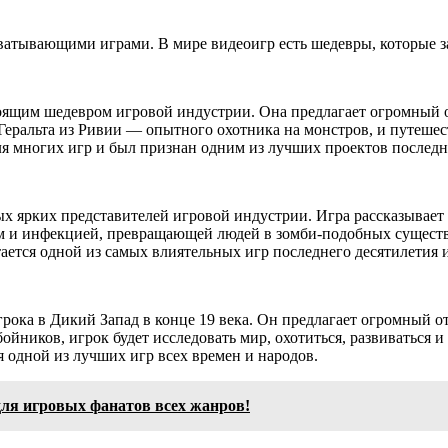
ватывающими играми. В мире видеоигр есть шедевры, которые з
астоящим шедевром игровой индустрии. Она предлагает огромны
Геральта из Ривии — опытного охотника на монстров, и путешес
для многих игр и был признан одним из лучших проектов последн
ых ярких представителей игровой индустрии. Игра рассказыва
ием и инфекцией, превращающей людей в зомби-подобных сущес
ается одной из самых влиятельных игр последнего десятилетия и
грока в Дикий Запад в конце 19 века. Он предлагает огромный
ойников, игрок будет исследовать мир, охотиться, развиваться 
я одной из лучших игр всех времен и народов.
ля игровых фанатов всех жанров!