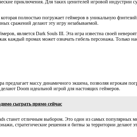
ческие приключения. Для таких ценителей игровой индустрии с
гра, которая полностью погружает геймеров в уникальную фэнтез
пных сражений делают эту игру незабываемой.
еров, является Dark Souls III. Эта игра известна своей неверо
к как каждый промах может означать гибель персонажа. Только н
ра предлагает массу динамичного экшена, позволяя игрокам пог
 делают Doom идеальной игрой для настоящих геймеров.
одимо сыграть прямо сейчас
ends станет отличным выбором. Это один из самых популярных м
онажи, стратегические решения и битвы за территории делают э