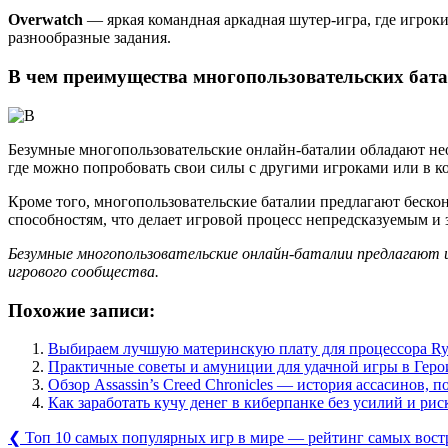
Overwatch
— яркая командная аркадная шутер-игра, где игрок
разнообразные задания.
В чем преимущества многопользовательских бат
Безумные многопользовательские онлайн-баталии обладают не
где можно попробовать свои силы с другими игроками или в к
Кроме того, многопользовательские баталии предлагают беско
способностям, что делает игровой процесс непредсказуемым и
Безумные многопользовательские онлайн-баталии предлагают 
игрового сообщества.
Похожие записи:
Выбираем лучшую материнскую плату для процессора Ry
Практичные советы и амуниции для удачной игры в Геро
Обзор Assassin’s Creed Chronicles — история ассасинов,
Как заработать кучу денег в киберпанке без усилий и рис
Навигация
Previous
❮
Топ 10 самых популярных игр в мире — рейтинг самых вос