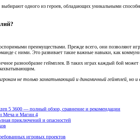
и выбирают одного из героев, обладающих уникальными способн
алий?
оспоримыми преимуществами. Прежде всего, они позволяют игро
оманде с ними. Это развивает такие важные навыки, как коммун
нечное разнообразие геймплея. В таких играх каждый бой может
 захватывающим.
игрокам не только захватывающий и динамичный геймплей, но и
zen 5 3600 — полный обзор, сравнение и рекомендации
и Меча и Магии 4
 полная приключений и опасностей
ков
требованных игровых проектов