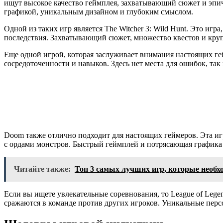
ищут высокое качество геймплея, захватывающий сюжет и эпи
графикой, уникальным дизайном и глубоким смыслом.
Одной из таких игр является The Witcher 3: Wild Hunt. Это и
последствия. Захватывающий сюжет, множество квестов и кру
Еще одной игрой, которая заслуживает внимания настоящих гейм
сосредоточенности и навыков. Здесь нет места для ошибок, та
Doom также отлично подходит для настоящих геймеров. Эта иг
с ордами монстров. Быстрый геймплей и потрясающая графика
Читайте также:
Топ 3 самых лучших игр, которые необх
Если вы ищете увлекательные соревнования, то League of Leg
сражаются в команде против других игроков. Уникальные перс