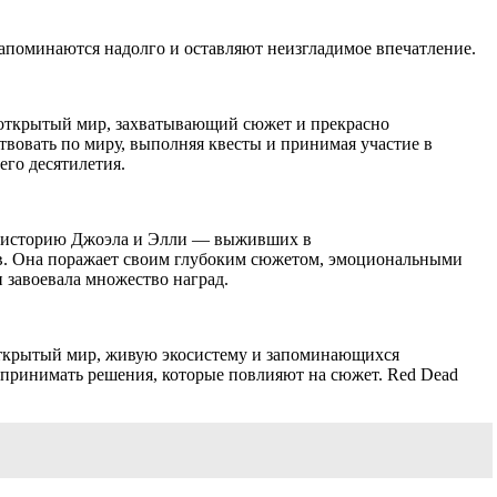
апоминаются надолго и оставляют неизгладимое впечатление.
й открытый мир, захватывающий сюжет и прекрасно
твовать по миру, выполняя квесты и принимая участие в
его десятилетия.
ет историю Джоэла и Элли — выживших в
тв. Она поражает своим глубоким сюжетом, эмоциональными
 завоевала множество наград.
 открытый мир, живую экосистему и запоминающихся
и принимать решения, которые повлияют на сюжет. Red Dead