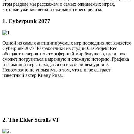
этом разделе мы расскажем о самых ожидаемых играх,
которые уже заявлены и ожидают своего релиза.
1. Cyberpunk 2077
Одной из самых антиципируемых игр последних лет является
Cyberpunk 2077. Разработчики из студии CD Projekt Red
обещают невероятно атмосферный мир будущего, где игрок
сможет погрузиться в мрачную и сложную историю. Графика
и геймплей игры находятся на высочайшем уровне.
Невозможно не упомянуть о том, что в игре сыграет
известный актер Киану Ривз.
2. The Elder Scrolls VI