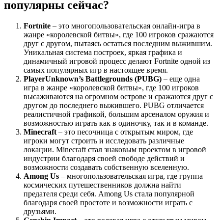
популярны сейчас?
Fortnite
– это многопользовательская онлайн-игра в
жанре «королевской битвы», где 100 игроков сражаются
друг с другом, пытаясь остаться последним выжившим.
Уникальная система построек, яркая графика и
динамичный игровой процесс делают Fortnite одной из
самых популярных игр в настоящее время.
PlayerUnknown’s Battlegrounds (PUBG)
– еще одна
игра в жанре «королевской битвы», где 100 игроков
высаживаются на огромном острове и сражаются друг с
другом до последнего выжившего. PUBG отличается
реалистичной графикой, большим арсеналом оружия и
возможностью играть как в одиночку, так и в команде.
Minecraft
– это песочница с открытым миром, где
игроки могут строить и исследовать различные
локации. Minecraft стал знаковым проектом в игровой
индустрии благодаря своей свободе действий и
возможности создавать собственную вселенную.
Among Us
– многопользовательская игра, где группа
космических путешественников должна найти
предателя среди себя. Among Us стала популярной
благодаря своей простоте и возможности играть с
друзьями.