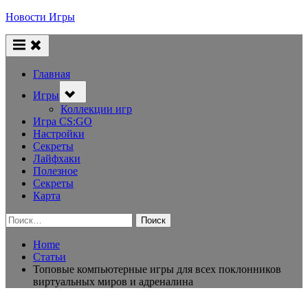
Skip
Новости Игры
to
content
Главная
Toggle
Игры
sub-
menu
Коллекции игр
Игра CS:GO
Настройки
Секреты
Лайфхаки
Полезное
Секреты
Карта
Найти:
Home
Статьи
Топовые компьютерные игры для всех поклонников
виртуальных миров и адреналина