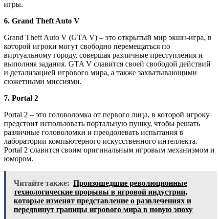
игры.
6. Grand Theft Auto V
Grand Theft Auto V (GTA V) – это открытый мир экшн-игра, в
которой игроки могут свободно перемещаться по
виртуальному городу, совершая различные преступления и
выполняя задания. GTA V славится своей свободой действий
и детализацией игрового мира, а также захватывающими
сюжетными миссиями.
7. Portal 2
Portal 2 – это головоломка от первого лица, в которой игроку
предстоит использовать портальную пушку, чтобы решать
различные головоломки и преодолевать испытания в
лаборатории компьютерного искусственного интеллекта.
Portal 2 славится своим оригинальным игровым механизмом и
юмором.
Читайте также:
Произошедшие революционные
технологические прорывы в игровой индустрии,
которые изменят представление о развлечениях и
передвинут границы игрового мира в новую эпоху