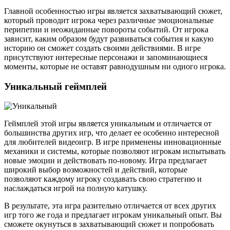
Главной особенностью игры является захватывающий сюжет,
который проводит игрока через различные эмоциональные
перипетии и неожиданные повороты событий. От игрока
зависит, каким образом будут развиваться события и какую
историю он сможет создать своими действиями. В игре
присутствуют интересные персонажи и запоминающиеся
моменты, которые не оставят равнодушным ни одного игрока.
Уникальный геймплей
Геймплей этой игры является уникальным и отличается от
большинства других игр, что делает ее особенно интересной
для любителей видеоигр. В игре применены инновационные
механики и системы, которые позволяют игрокам испытывать
новые эмоции и действовать по-новому. Игра предлагает
широкий выбор возможностей и действий, которые
позволяют каждому игроку создавать свою стратегию и
наслаждаться игрой на полную катушку.
В результате, эта игра разительно отличается от всех других
игр того же года и предлагает игрокам уникальный опыт. Вы
сможете окунуться в захватывающий сюжет и попробовать