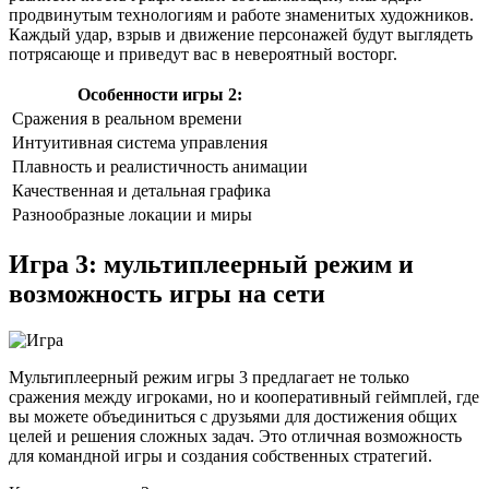
продвинутым технологиям и работе знаменитых художников.
Каждый удар, взрыв и движение персонажей будут выглядеть
потрясающе и приведут вас в невероятный восторг.
Особенности игры 2:
Сражения в реальном времени
Интуитивная система управления
Плавность и реалистичность анимации
Качественная и детальная графика
Разнообразные локации и миры
Игра 3: мультиплеерный режим и
возможность игры на сети
Мультиплеерный режим игры 3 предлагает не только
сражения между игроками, но и кооперативный геймплей, где
вы можете объединиться с друзьями для достижения общих
целей и решения сложных задач. Это отличная возможность
для командной игры и создания собственных стратегий.