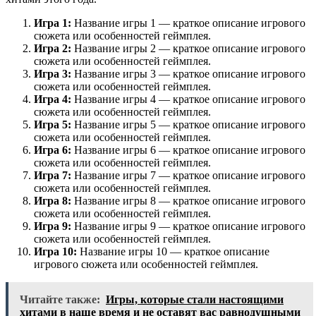
Игра 1:
Название игры 1 — краткое описание игрового
сюжета или особенностей геймплея.
Игра 2:
Название игры 2 — краткое описание игрового
сюжета или особенностей геймплея.
Игра 3:
Название игры 3 — краткое описание игрового
сюжета или особенностей геймплея.
Игра 4:
Название игры 4 — краткое описание игрового
сюжета или особенностей геймплея.
Игра 5:
Название игры 5 — краткое описание игрового
сюжета или особенностей геймплея.
Игра 6:
Название игры 6 — краткое описание игрового
сюжета или особенностей геймплея.
Игра 7:
Название игры 7 — краткое описание игрового
сюжета или особенностей геймплея.
Игра 8:
Название игры 8 — краткое описание игрового
сюжета или особенностей геймплея.
Игра 9:
Название игры 9 — краткое описание игрового
сюжета или особенностей геймплея.
Игра 10:
Название игры 10 — краткое описание
игрового сюжета или особенностей геймплея.
Читайте также:
Игры, которые стали настоящими
хитами в наше время и не оставят вас равнодушными