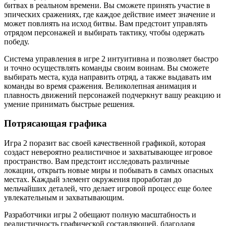
битвах в реальном времени. Вы сможете принять участие в
эпических сражениях, где каждое действие имеет значение и
может повлиять на исход битвы. Вам предстоит управлять
отрядом персонажей и выбирать тактику, чтобы одержать
победу.
Система управления в игре 2 интуитивна и позволяет быстро
и точно осуществлять команды своим воинам. Вы сможете
выбирать места, куда направить отряд, а также выдавать им
команды во время сражения. Великолепная анимация и
плавность движений персонажей подчеркнут вашу реакцию и
умение принимать быстрые решения.
Потрясающая графика
Игра 2 поразит вас своей качественной графикой, которая
создаст невероятно реалистичное и захватывающее игровое
пространство. Вам предстоит исследовать различные
локации, открыть новые миры и побывать в самых опасных
местах. Каждый элемент окружения проработан до
мельчайших деталей, что делает игровой процесс еще более
увлекательным и захватывающим.
Разработчики игры 2 обещают полную масштабность и
реалистичность графической составляющей, благодаря