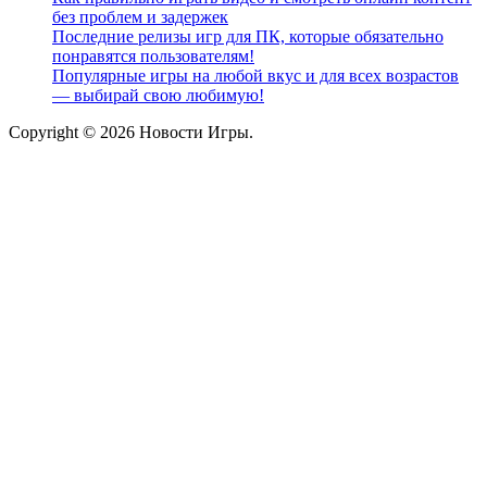
без проблем и задержек
Последние релизы игр для ПК, которые обязательно
понравятся пользователям!
Популярные игры на любой вкус и для всех возрастов
— выбирай свою любимую!
Copyright © 2026 Новости Игры.