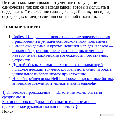
Питомцы компании помогают уменьшить ощущение
одиночества, так как они всегда рядом, готовы выслушать и
поддержать. Это особенно важно для людей, живущих одни,
страдающих от депрессии или социальной изоляции.
Похожие записи:
Endless Dungeon 2 — новое поколение ошеломляющих
приключений в уникальном бесконечном подземелье!
Самые ожидаемые и крутые новинки игр для Android —
взрывной адреналин, невероятные приключения и
невероятные графические возможности портативных
устройств!
Детройт беком хьюман на xbox — захватывающий
психологический триллер, который погружает игрока в
уникальное киберпанковое приключение
Новый трейлер игры Hell Let Loose — красочные битвы,
эпические сражения и увлекательный gameplay
Навигация
Previous
❮
Эпическое продолжение — Властелин колец битва за
Post:
средиземье ii
по
Next
Как использовать Даркнет безопасно и анонимно —
записям
Post:
практическое руководство для новичков
❯
Поиск