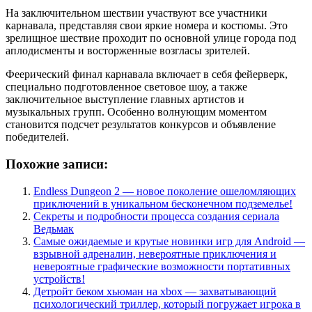
На заключительном шествии участвуют все участники
карнавала, представляя свои яркие номера и костюмы. Это
зрелищное шествие проходит по основной улице города под
аплодисменты и восторженные возгласы зрителей.
Феерический финал карнавала включает в себя фейерверк,
специально подготовленное световое шоу, а также
заключительное выступление главных артистов и
музыкальных групп. Особенно волнующим моментом
становится подсчет результатов конкурсов и объявление
победителей.
Похожие записи:
Endless Dungeon 2 — новое поколение ошеломляющих
приключений в уникальном бесконечном подземелье!
Секреты и подробности процесса создания сериала
Ведьмак
Самые ожидаемые и крутые новинки игр для Android —
взрывной адреналин, невероятные приключения и
невероятные графические возможности портативных
устройств!
Детройт беком хьюман на xbox — захватывающий
психологический триллер, который погружает игрока в