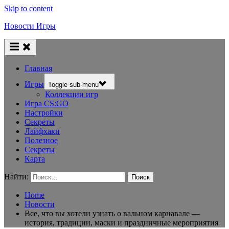
Skip to content
Новости Игры
Главная
Игры
Toggle sub-menu
Коллекции игр
Игра CS:GO
Настройки
Секреты
Лайфхаки
Полезное
Секреты
Карта
Найти:
Home
Новости
Все, что вы хотели узнать о вальном карнавале —
история, традиции, маски и праздничные мероприятия