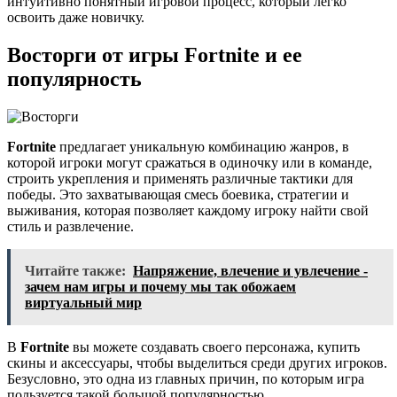
интуитивно понятный игровой процесс, который легко
освоить даже новичку.
Восторги от игры Fortnite и ее
популярность
Fortnite
предлагает уникальную комбинацию жанров, в
которой игроки могут сражаться в одиночку или в команде,
строить укрепления и применять различные тактики для
победы. Это захватывающая смесь боевика, стратегии и
выживания, которая позволяет каждому игроку найти свой
стиль и развлечение.
Читайте также:
Напряжение, влечение и увлечение -
зачем нам игры и почему мы так обожаем
виртуальный мир
В
Fortnite
вы можете создавать своего персонажа, купить
скины и аксессуары, чтобы выделиться среди других игроков.
Безусловно, это одна из главных причин, по которым игра
пользуется такой большой популярностью.