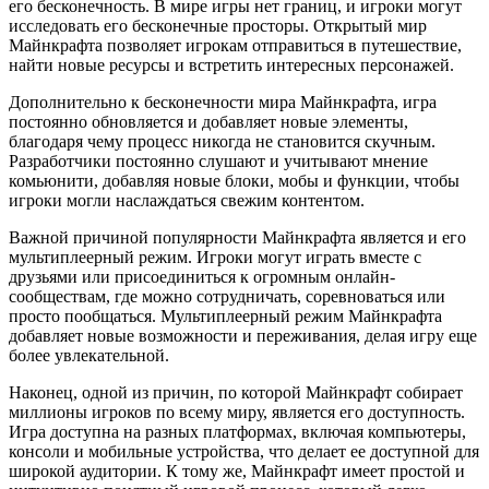
его бесконечность. В мире игры нет границ, и игроки могут
исследовать его бесконечные просторы. Открытый мир
Майнкрафта позволяет игрокам отправиться в путешествие,
найти новые ресурсы и встретить интересных персонажей.
Дополнительно к бесконечности мира Майнкрафта, игра
постоянно обновляется и добавляет новые элементы,
благодаря чему процесс никогда не становится скучным.
Разработчики постоянно слушают и учитывают мнение
комьюнити, добавляя новые блоки, мобы и функции, чтобы
игроки могли наслаждаться свежим контентом.
Важной причиной популярности Майнкрафта является и его
мультиплеерный режим. Игроки могут играть вместе с
друзьями или присоединиться к огромным онлайн-
сообществам, где можно сотрудничать, соревноваться или
просто пообщаться. Мультиплеерный режим Майнкрафта
добавляет новые возможности и переживания, делая игру еще
более увлекательной.
Наконец, одной из причин, по которой Майнкрафт собирает
миллионы игроков по всему миру, является его доступность.
Игра доступна на разных платформах, включая компьютеры,
консоли и мобильные устройства, что делает ее доступной для
широкой аудитории. К тому же, Майнкрафт имеет простой и