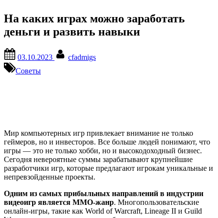
На каких играх можно заработать
деньги и развить навыки
Posted
By
03.10.2023
cfadmigs
on
Советы
Мир компьютерных игр привлекает внимание не только
геймеров, но и инвесторов. Все больше людей понимают, что
игры — это не только хобби, но и высокодоходный бизнес.
Сегодня невероятные суммы зарабатывают крупнейшие
разработчики игр, которые предлагают игрокам уникальные и
непревзойденные проекты.
Одним из самых прибыльных направлений в индустрии
видеоигр является MMO-жанр
. Многопользовательские
онлайн-игры, такие как World of Warcraft, Lineage II и Guild