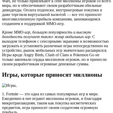
Wars, не только привлекают к себе миллионы игроков со всего
мира, но и обеспечивают своим разработчикам обильные
дивиденды. Оплата подписки, внутриигровые покупки и
даже торговля виртуальной валютой — все это приносит
многомиллионную прибыль компаниям, занимающимся
созданием и поддержкой MMO-игр.
Кроме MMO-игр, большую популярность и высокую
доходность получает также жанр мобильных игр
. С
выходом телефонов с сенсорными экранами и возможностью
загружать и установить различные игры непосредственно на
устройство, рынок мобильных игр значительно расширился.
Игры вроде Angry Birds, Clash of Clans и Pokemon Go не
только завоевали сердца миллионов игроков, но и принесли
своим разработчикам огромные денежные суммы.
Игры, которые приносят миллионы
1. Fortnite — это одна из самых популярных игр в мире.
Ежедневно в нее играют миллионы игроков, и благодаря
микротранзакциям, таким как покупка косметических
предметов, игра приносит своим создателям огромную
прибыль.