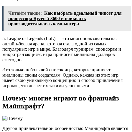
Читайте также:
Как выбрать идеальный чипсет для
процессора Ryzen 5 3600 и повысить
производительность компьютера
5. League of Legends (LoL) — это многопользовательская
онлайн-боевая арена, которая стала одной из самых
популярных игр в мире. Благодаря турнирам, спонсорам и
микротранзакциям, игра приносит миллионы долларов
ежегодно.
Это только небольшой список игр, которые приносят
миллионы своим создателям. Однако, каждая из этих игр
имеет свою уникальную концепцию и способ привлечения
игроков, что делает их такими успешными.
Почему многие играют во франчайз
Майнкрафт?
Другой привлекательной особенностью Майнкрафта является