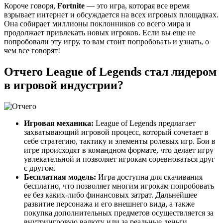
Короче говоря,
Fortnite
— это игра, которая все время
взрывает интернет и обсуждается на всех игровых площадках.
Она собирает миллионы поклонников со всего мира и
продолжает привлекать новых игроков. Если вы еще не
попробовали эту игру, то вам стоит попробовать и узнать, о
чем все говорят!
Отчего League of Legends стал лидером
в игровой индустрии?
Игровая механика:
League of Legends предлагает
захватывающий игровой процесс, который сочетает в
себе стратегию, тактику и элементы ролевых игр. Бои в
игре происходят в командном формате, что делает игру
увлекательной и позволяет игрокам соревноваться друг
с другом.
Бесплатная модель:
Игра доступна для скачивания
бесплатно, что позволяет многим игрокам попробовать
ее без каких-либо финансовых затрат. Дальнейшее
развитие персонажа и его внешнего вида, а также
покупка дополнительных предметов осуществляется за
внутриигровую валюту или за реальные деньги.