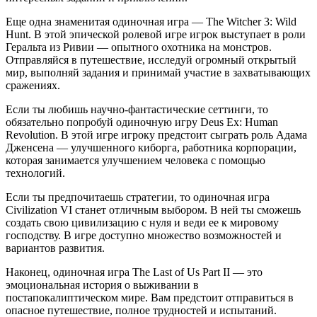
Еще одна знаменитая одиночная игра — The Witcher 3: Wild
Hunt. В этой эпической ролевой игре игрок выступает в роли
Геральта из Ривии — опытного охотника на монстров.
Отправляйся в путешествие, исследуй огромный открытый
мир, выполняй задания и принимай участие в захватывающих
сражениях.
Если ты любишь научно-фантастические сеттинги, то
обязательно попробуй одиночную игру Deus Ex: Human
Revolution. В этой игре игроку предстоит сыграть роль Адама
Дженсена — улучшенного киборга, работникa корпорации,
которая занимается улучшением человека с помощью
технологий.
Если ты предпочитаешь стратегии, то одиночная игра
Civilization VI станет отличным выбором. В ней ты сможешь
создать свою цивилизацию с нуля и веди ее к мировому
господству. В игре доступно множество возможностей и
вариантов развития.
Наконец, одиночная игра The Last of Us Part II — это
эмоциональная история о выживании в
постапокалиптическом мире. Вам предстоит отправиться в
опасное путешествие, полное трудностей и испытаний.