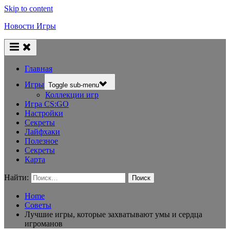
Skip to content
Новости Игры
Главная
Игры
Toggle sub-menu
Коллекции игр
Игра CS:GO
Настройки
Секреты
Лайфхаки
Полезное
Секреты
Карта
Найти:
Home
Советы
Лучшие игры, которые захватывают умы и сердца
игроманов