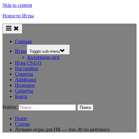
Skip to content
Новости Игры
Главная
Игры
Toggle sub-menu
Коллекции игр
Игра CS:GO
Настройки
Секреты
Лайфхаки
Полезное
Секреты
Карта
Найти:
Home
Статьи
Лучшие игры для ПК — топ-30 по рейтингу