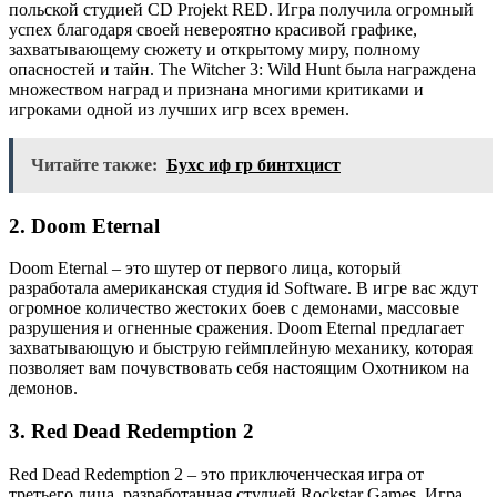
польской студией CD Projekt RED. Игра получила огромный
успех благодаря своей невероятно красивой графике,
захватывающему сюжету и открытому миру, полному
опасностей и тайн. The Witcher 3: Wild Hunt была награждена
множеством наград и признана многими критиками и
игроками одной из лучших игр всех времен.
Читайте также:
Бухс иф гр бинтхцист
2. Doom Eternal
Doom Eternal – это шутер от первого лица, который
разработала американская студия id Software. В игре вас ждут
огромное количество жестоких боев с демонами, массовые
разрушения и огненные сражения. Doom Eternal предлагает
захватывающую и быструю геймплейную механику, которая
позволяет вам почувствовать себя настоящим Охотником на
демонов.
3. Red Dead Redemption 2
Red Dead Redemption 2 – это приключенческая игра от
третьего лица, разработанная студией Rockstar Games. Игра