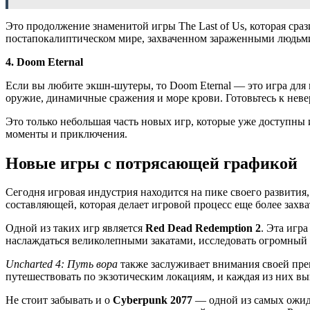
Это продолжение знаменитой игры The Last of Us, которая сра
постапокалиптическом мире, захваченном зараженными людьми
4. Doom Eternal
Если вы любите экшн-шутеры, то Doom Eternal — это игра для 
оружие, динамичные сражения и море крови. Готовьтесь к нев
Это только небольшая часть новых игр, которые уже доступны
моменты и приключения.
Новые игры с потрясающей графикой
Сегодня игровая индустрия находится на пике своего развити
составляющей, которая делает игровой процесс еще более зах
Одной из таких игр является
Red Dead Redemption 2
. Эта игр
наслаждаться великолепными закатами, исследовать огромный
Uncharted 4: Путь вора
также заслуживает внимания своей прек
путешествовать по экзотическим локациям, и каждая из них в
Не стоит забывать и о
Cyberpunk 2077
— одной из самых ожида