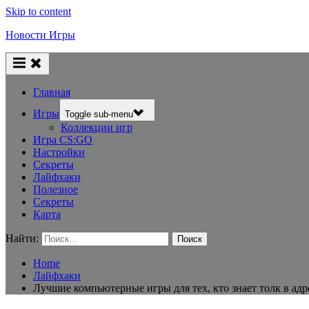
Skip to content
Новости Игры
Главная
Игры
Toggle sub-menu
Коллекции игр
Игра CS:GO
Настройки
Секреты
Лайфхаки
Полезное
Секреты
Карта
Найти:
Home
Лайфхаки
Лучшие компьютерные игры для тех, кто знает толк в ад