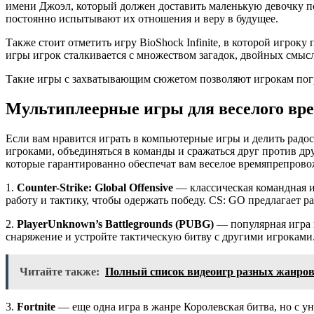
имени Джоэл, который должен доставить маленькую девочку по
постоянно испытывают их отношения и веру в будущее.
Также стоит отметить игру BioShock Infinite, в которой игрок
игры игрок сталкивается с множеством загадок, двойных смыс
Такие игры с захватывающим сюжетом позволяют игрокам погр
Мультиплеерные игры для веселого вр
Если вам нравится играть в компьютерные игры и делить радост
игроками, объединяться в команды и сражаться друг против д
которые гарантированно обеспечат вам веселое времяпрепров
1.
Counter-Strike: Global Offensive
— классическая командная иг
работу и тактику, чтобы одержать победу. CS: GO предлагает
2.
PlayerUnknown’s Battlegrounds (PUBG)
— популярная игра в
снаряжение и устройте тактическую битву с другими игроками
Читайте также:
Полный список видеоигр разных жанров и
3.
Fortnite
— еще одна игра в жанре Королевская битва, но с у