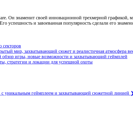
ware. Он знаменит своей инновационной трехмерной графикой,
 Его успешность и завоеванная популярность сделали его знаме
о секторов
ткрытый мир, захватывающий сюжет и реалистичная атмосфера ве
й обзор игры, новые возможности и захватывающий геймплей
ы, стратегии и локации для успешной охоты
 с уникальным геймплеем и захватывающей сюжетной линией