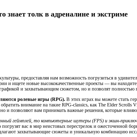
о знает толк в адреналине и экстриме
ультуры, предоставляя нам возможность погрузиться в удивите
рии и ищете новые высококачественные проекты — вы находите
й графикой и захватывающим сюжетом, но и позволят полностью 
ляются ролевые игры (RPG).
В этих играх вы можете стать ге
ратить внимание на такие RPG-classics, как The Elder Scrolls V:
о и позволяют вам принимать важные решения, которые влияют 
нный геймплей, то компьютерные шутеры (FPS) и экшн-приключ
ю погрузят вас в мир неистовых перестрелок и ожесточенной бор
предлагают захватывающие сюжеты и уникальную комбинацию исс