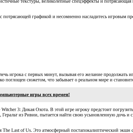
истичные текстуры, великолепные спецэффекты и потрясающая и
 с потрясающей графикой и несомненно насладитесь игровым пр
ь игрока с первых минут, вызывая его желание продолжать игра
ько поглощен сюжетом, что забывает о реальном мире и станови
мпьютерные игры всех времен!
cher 3: Дикая Охота. В этой игре игроку предстоит погрузитьс
 Геральт из Ривии, пытается найти свою усыновленную дочь и с
The Last of Us. Это атмосферный постапокалиптический экшн с