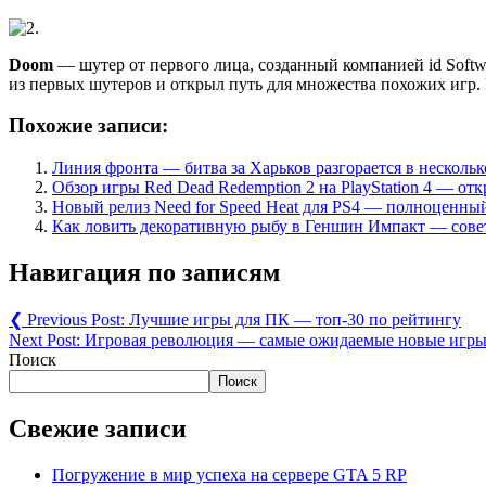
Doom
— шутер от первого лица, созданный компанией id Soft
из первых шутеров и открыл путь для множества похожих игр.
Похожие записи:
Линия фронта — битва за Харьков разгорается в нескольк
Обзор игры Red Dead Redemption 2 на PlayStation 4 — о
Новый релиз Need for Speed Heat для PS4 — полноценны
Как ловить декоративную рыбу в Геншин Импакт — совет
Навигация по записям
❮
Previous Post:
Лучшие игры для ПК — топ-30 по рейтингу
Next Post:
Игровая революция — самые ожидаемые новые игры
Поиск
Поиск
Свежие записи
Погружение в мир успеха на сервере GTA 5 RP