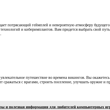
ещает потрясающий геймплей и невероятную атмосферу будущего
 технологий и киберимплантов. Вам придется выбрать свой путь:
.
т увлекательное путешествие во времена викингов. Вы окажетесь
сражаться с врагами, строить поселение, улучшать оружие и п
бзоры и полезная информация для любителей компьютерных иг