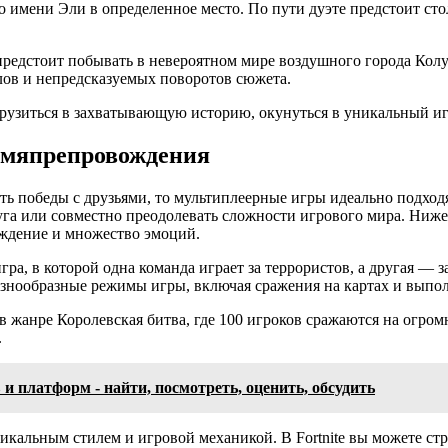
 имени Эли в определенное место. По пути дуэте предстоит сто
у предстоит побывать в невероятном мире воздушного города Кол
лов и непредсказуемых поворотов сюжета.
узиться в захватывающую историю, окунуться в уникальный игр
емяпрепровождения
ь победы с друзьями, то мультиплеерные игры идеально подходят
руга или совместно преодолевать сложности игрового мира. Ниж
ождение и множество эмоций.
ра, в которой одна команда играет за террористов, а другая —
 разнообразные режимы игры, включая сражения на картах и выпо
 жанре Королевская битва, где 100 игроков сражаются на огро
.
 платформ - найти, посмотреть, оценить, обсудить
никальным стилем и игровой механикой. В Fortnite вы можете с