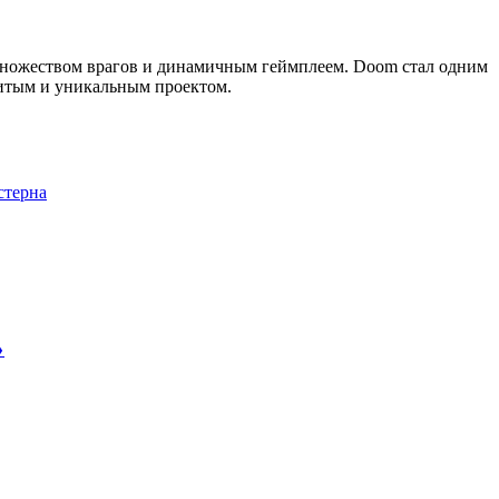
 множеством врагов и динамичным геймплеем. Doom стал одним
нитым и уникальным проектом.
стерна
❯