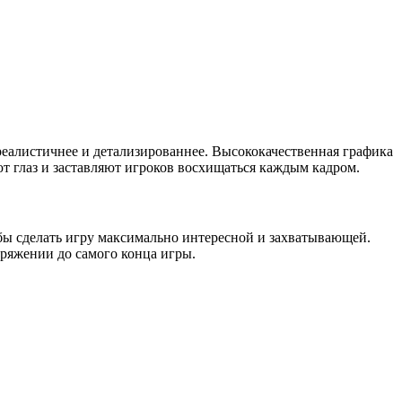
реалистичнее и детализированнее. Высококачественная графика
т глаз и заставляют игроков восхищаться каждым кадром.
бы сделать игру максимально интересной и захватывающей.
ряжении до самого конца игры.