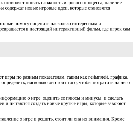
к позволяет понять сложность игрового процесса, наличие
ы содержат новые игровые идеи, которые становятся
оторые помогут оценить насколько интересным и
ревращается в настоящий интерактивный фильм, где игрок сам
т игры по разным показателям, таким как геймплей, графика,
определить, насколько он стоит того, чтобы потратить на него
нформацию о игре, оценить ее плюсы и минусы, и сделать
еи и пытаются создать новые крутые игры, которые завоюют
авление о игре и решить, стоит ли она их внимания. Кроме