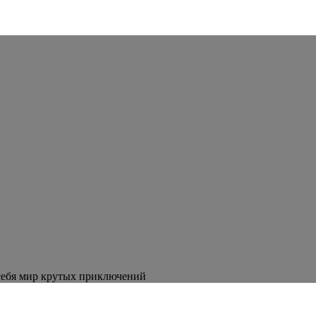
 себя мир крутых приключений