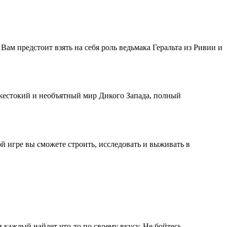
Вам предстоит взять на себя роль ведьмака Геральта из Ривии и
в жестокий и необъятный мир Дикого Запада, полный
ой игре вы сможете строить, исследовать и выживать в
 каждый найдет что-то по своему вкусу. Не бойтесь