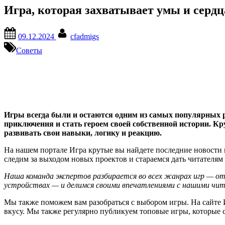
Игра, которая захватывает умы и серд
Posted
By
09.12.2024
cfadmigs
on
Советы
Игры всегда были и остаются одним из самых популярных 
приключения и стать героем своей собственной истории. Кр
развивать свои навыки, логику и реакцию.
На нашем портале Игра крутые вы найдете последние новости 
следим за выходом новых проектов и стараемся дать читател
Наша команда экспертов разбирается во всех жанрах игр — о
устройствах — и делимся своими впечатлениями с нашими чита
Мы также поможем вам разобраться с выбором игры. На сайте 
вкусу. Мы также регулярно публикуем топовые игры, которые с