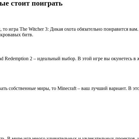
ые стоит поиграть
 игра The Witcher 3: Дикая охота обязательно понравится вам. 
 кровавых битв.
ad Redemption 2 – идеальный выбор. В этой игре вы окунетесь 
ать собственные миры, то Minecraft – ваш лучший вариант. В эт
ь. В мире игр много удивительных и увлекательных проектов, и