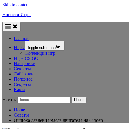
Skip to content
Новости Игры
Главная
Игры
Toggle sub-menu
Коллекции игр
Игра CS:GO
Настройки
Секреты
Лайфхаки
Полезное
Секреты
Карта
Найти:
Home
Советы
Ошибка давления масла двигателя на Citroen