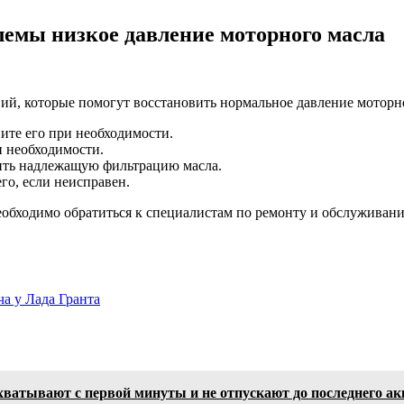
емы низкое давление моторного масла
ий, которые помогут восстановить нормальное давление моторн
ите его при необходимости.
и необходимости.
ить надлежащую фильтрацию масла.
го, если неисправен.
еобходимо обратиться к специалистам по ремонту и обслужива
а у Лада Гранта
ватывают с первой минуты и не отпускают до последнего акк