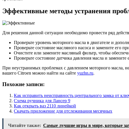
Эффективные методы устранения пробл
Для решения данной ситуации необходимо провести ряд действ
Проверьте уровень моторного масла в двигателе и дополн
Проверьте состояние масляного насоса и замените его пр
Очистите или замените масляный фильтр, чтобы обеспеч
Проверьте состояние датчика давления масла и замените е
При неустранимых проблемах с давлением моторного масла, н
вашего Citroen можно найти на сайте
yuzhn.ru
.
Похожие записи:
Как исправить неисправность центрального замка от ключ
Схема ручника для Лансер 9
Как открыть ваз 2110 линейкой
Скачать приложение для отслеживания месячных
Читайте также:
Самые лучшие игры в мире, которые зах