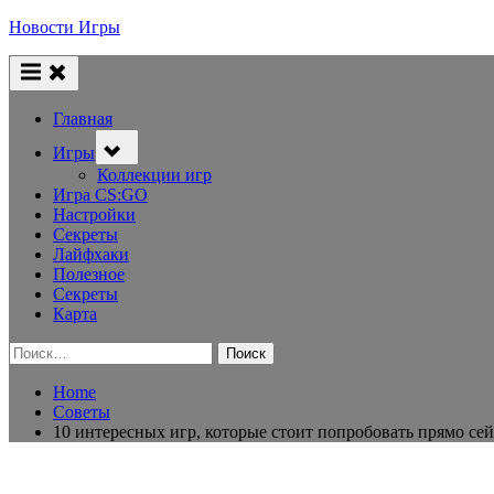
Skip
Новости Игры
to
content
Главная
Toggle
Игры
sub-
menu
Коллекции игр
Игра CS:GO
Настройки
Секреты
Лайфхаки
Полезное
Секреты
Карта
Найти:
Home
Советы
10 интересных игр, которые стоит попробовать прямо сей