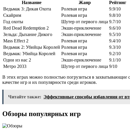
Название
Жанр
Рейтинг
Ведьмак 3: Дикая Охота
Ролевая игра
9.9/10
Скайрим
Ролевая игра
9.8/10
Год охоты
Шутер от первого лица
9.7/10
Red Dead Redemption 2
Экшн-приключение
9.6/10
Зельда: Дыхание Дикого
Экшн-приключение
9.5/10
Mass Effect 2
Ролевая игра
9.4/10
Ведьмак 2: Убийцы Королей
Ролевая игра
9.3/10
Ведьмак: Убийца Королей
Ролевая игра
9.2/10
Одни из нас 2
Экшн-приключение
9.1/10
Метро 2033
Шутер от первого лица
9/10
В этих играх можно полностью погрузиться в захватывающие с
качестве игр и их популярности среди игроков.
Читайте также:
Эффективные способы избавления от вто
Обзоры популярных игр