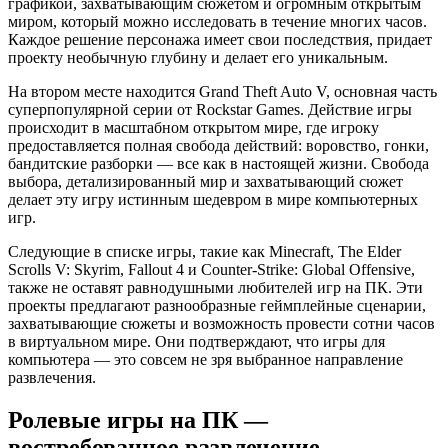
графикой, захватывающим сюжетом и огромным открытым
миром, который можно исследовать в течение многих часов.
Каждое решение персонажа имеет свои последствия, придает
проекту необычную глубину и делает его уникальным.
На втором месте находится Grand Theft Auto V, основная часть
суперпопулярной серии от Rockstar Games. Действие игры
происходит в масштабном открытом мире, где игроку
предоставляется полная свобода действий: воровство, гонки,
бандитские разборки — все как в настоящей жизни. Свобода
выбора, детализированный мир и захватывающий сюжет
делает эту игру истинным шедевром в мире компьютерных
игр.
Следующие в списке игры, такие как Minecraft, The Elder
Scrolls V: Skyrim, Fallout 4 и Counter-Strike: Global Offensive,
также не оставят равнодушными любителей игр на ПК. Эти
проекты предлагают разнообразные геймплейные сценарии,
захватывающие сюжеты и возможность провести сотни часов
в виртуальном мире. Они подтверждают, что игры для
компьютера — это совсем не зря выбранное направление
развлечения.
Ролевые игры на ПК —
востребованное развлечение