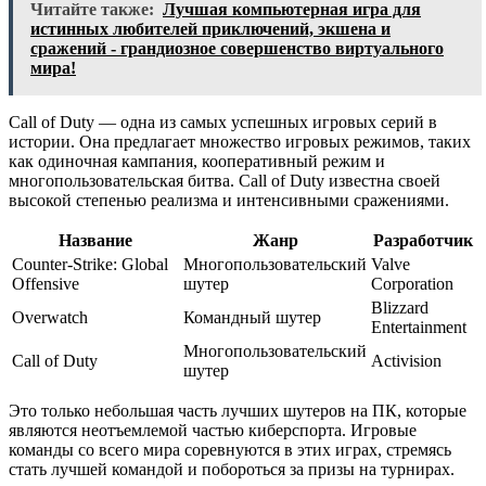
Читайте также:
Лучшая компьютерная игра для
истинных любителей приключений, экшена и
сражений - грандиозное совершенство виртуального
мира!
Call of Duty — одна из самых успешных игровых серий в
истории. Она предлагает множество игровых режимов, таких
как одиночная кампания, кооперативный режим и
многопользовательская битва. Call of Duty известна своей
высокой степенью реализма и интенсивными сражениями.
Название
Жанр
Разработчик
Counter-Strike: Global
Многопользовательский
Valve
Offensive
шутер
Corporation
Blizzard
Overwatch
Командный шутер
Entertainment
Многопользовательский
Call of Duty
Activision
шутер
Это только небольшая часть лучших шутеров на ПК, которые
являются неотъемлемой частью киберспорта. Игровые
команды со всего мира соревнуются в этих играх, стремясь
стать лучшей командой и побороться за призы на турнирах.