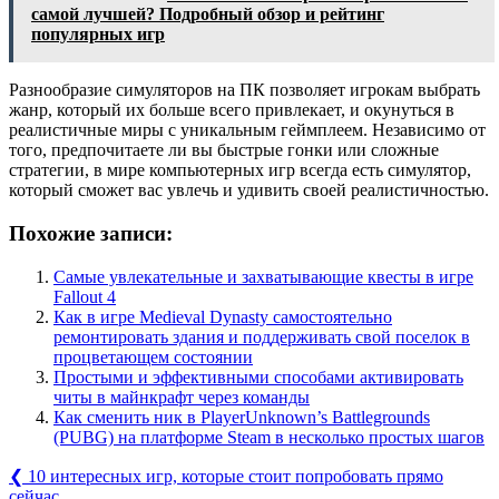
самой лучшей? Подробный обзор и рейтинг
популярных игр
Разнообразие симуляторов на ПК позволяет игрокам выбрать
жанр, который их больше всего привлекает, и окунуться в
реалистичные миры с уникальным геймплеем. Независимо от
того, предпочитаете ли вы быстрые гонки или сложные
стратегии, в мире компьютерных игр всегда есть симулятор,
который сможет вас увлечь и удивить своей реалистичностью.
Похожие записи:
Самые увлекательные и захватывающие квесты в игре
Fallout 4
Как в игре Medieval Dynasty самостоятельно
ремонтировать здания и поддерживать свой поселок в
процветающем состоянии
Простыми и эффективными способами активировать
читы в майнкрафт через команды
Как сменить ник в PlayerUnknown’s Battlegrounds
(PUBG) на платформе Steam в несколько простых шагов
Навигация
Previous
❮
10 интересных игр, которые стоит попробовать прямо
Post:
сейчас