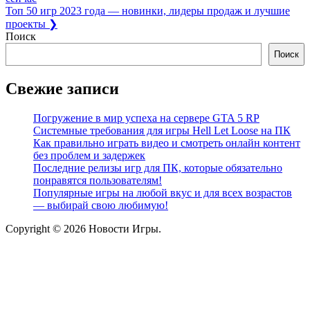
по
Next
Топ 50 игр 2023 года — новинки, лидеры продаж и лучшие
записям
Post:
проекты
❯
Поиск
Поиск
Свежие записи
Погружение в мир успеха на сервере GTA 5 RP
Системные требования для игры Hell Let Loose на ПК
Как правильно играть видео и смотреть онлайн контент
без проблем и задержек
Последние релизы игр для ПК, которые обязательно
понравятся пользователям!
Популярные игры на любой вкус и для всех возрастов
— выбирай свою любимую!
Copyright © 2026 Новости Игры.