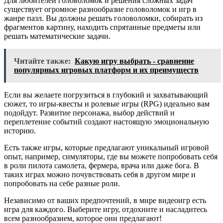
Для любителей головоломок и решения сложных задач
существует огромное разнообразие головоломок и игр в
жанре пазл. Вы должны решать головоломки, собирать из
фрагментов картину, находить спрятанные предметы или
решать математические задачи.
Читайте также:
Какую игру выбрать - сравнение
популярных игровых платформ и их преимуществ
Если вы желаете погрузиться в глубокий и захватывающий
сюжет, то игры-квесты и ролевые игры (RPG) идеально вам
подойдут. Развитие персонажа, выбор действий и
переплетение событий создают настоящую эмоциональную
историю.
Есть также игры, которые предлагают уникальный игровой
опыт, например, симуляторы, где вы можете попробовать себя
в роли пилота самолета, фермера, врача или даже бога. В
таких играх можно почувствовать себя в другом мире и
попробовать на себе разные роли.
Независимо от ваших предпочтений, в мире видеоигр есть
игра для каждого. Выберите игру, отдохните и насладитесь
всем разнообразием, которое они предлагают!