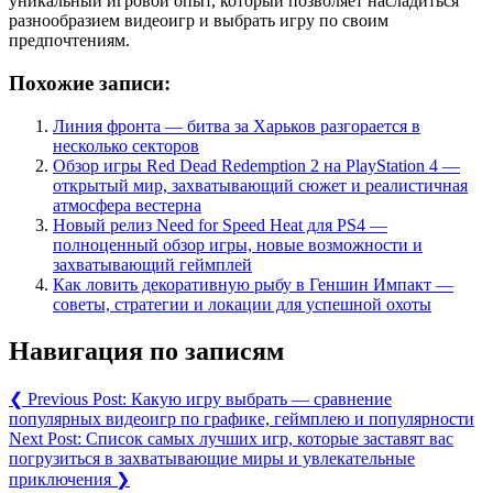
уникальный игровой опыт, который позволяет насладиться
разнообразием видеоигр и выбрать игру по своим
предпочтениям.
Похожие записи:
Линия фронта — битва за Харьков разгорается в
несколько секторов
Обзор игры Red Dead Redemption 2 на PlayStation 4 —
открытый мир, захватывающий сюжет и реалистичная
атмосфера вестерна
Новый релиз Need for Speed Heat для PS4 —
полноценный обзор игры, новые возможности и
захватывающий геймплей
Как ловить декоративную рыбу в Геншин Импакт —
советы, стратегии и локации для успешной охоты
Навигация по записям
❮
Previous Post:
Какую игру выбрать — сравнение
популярных видеоигр по графике, геймплею и популярности
Next Post:
Список самых лучших игр, которые заставят вас
погрузиться в захватывающие миры и увлекательные
приключения
❯