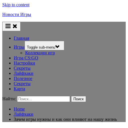
Skip to content
Новости Игры
Главная
Игры
Toggle sub-menu
Коллекции игр
Игра CS:GO
Настройки
Секреты
Лайфхаки
Полезное
Секреты
Карта
Найти:
Home
Лайфхаки
Зачем игры нужны и как они влияют на нашу жизнь