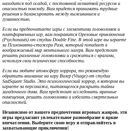
находится под осадой, с постоянной нехваткой ресурсов и
опасностью повсюду. Вам придется принимать трудные
решения и балансировать между выживанием и
гуманностью.
Если вы предпочитаете игры с элементами головоломок и
платформенных игр, вам понравится Ореховые приключения
(Psychonauts) от студии Double Fine. В этой игре вы играете
за Психонавта-стажера Раза, который попадает в
воображаемый мир ментального лагеря. Вам предстоит
решать различные головоломки и сражаться с врагами,
используя свои психические способности.
Если вы любите атмосферу хоррора, то рекомендую
обратить внимание на игру Визер (Visage) от студии
SadSquare Studio. Это психологический хоррор, в котором вы
играете за персонажа, пытающегося раскрыть тайны
загадочного дома. Вам предстоит исследовать мрачные
помещения, решать головоломки и избегать смертельных
опасностей.
Независимо от вашего предпочтения игровых жанров, эти
игры предлагают увлекательное разнообразие и яркие
впечатления. Выберите свою игру и отправляйтесь в
захватывающие приключения!