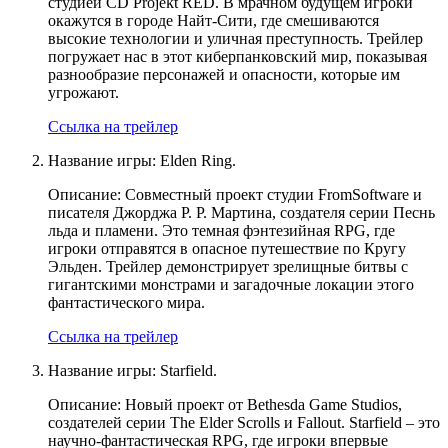
студией CD Projekt RED. В мрачном будущем игроки
окажутся в городе Найт-Сити, где смешиваются
высокие технологии и уличная преступность. Трейлер
погружает нас в этот киберпанковский мир, показывая
разнообразие персонажей и опасности, которые им
угрожают.
Ссылка на трейлер
Название игры: Elden Ring.
Описание: Совместный проект студии FromSoftware и
писателя Джорджа Р. Р. Мартина, создателя серии Песнь
льда и пламени. Это темная фэнтезийная RPG, где
игроки отправятся в опасное путешествие по Кругу
Эльден. Трейлер демонстрирует зрелищные битвы с
гигантскими монстрами и загадочные локации этого
фантастического мира.
Ссылка на трейлер
Название игры: Starfield.
Описание: Новый проект от Bethesda Game Studios,
создателей серии The Elder Scrolls и Fallout. Starfield – это
научно-фантастическая RPG, где игроки впервые