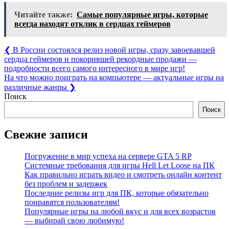
Читайте также:
Самые популярные игры, которые
всегда находят отклик в сердцах геймеров
Навигация
Previous
❮
В России состоялся релиз новой игры, сразу завоевавшей
Post:
сердца геймеров и покорившей рекордные продажи —
по
подробности всего самого интересного в мире игр!
записям
Next
На что можно поиграть на компьютере — актуальные игры на
Post:
различные жанры
❯
Поиск
Поиск
Свежие записи
Погружение в мир успеха на сервере GTA 5 RP
Системные требования для игры Hell Let Loose на ПК
Как правильно играть видео и смотреть онлайн контент
без проблем и задержек
Последние релизы игр для ПК, которые обязательно
понравятся пользователям!
Популярные игры на любой вкус и для всех возрастов
— выбирай свою любимую!