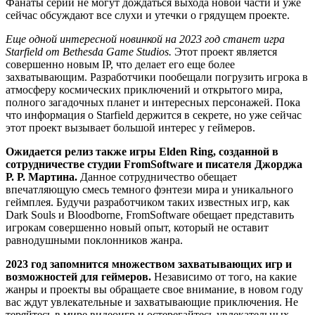
Фанаты серии не могут дождаться выхода новой части и уже
сейчас обсуждают все слухи и утечки о грядущем проекте.
Еще одной интересной новинкой на 2023 год станет игра
Starfield от Bethesda Game Studios.
Этот проект является
совершенно новым IP, что делает его еще более
захватывающим. Разработчики пообещали погрузить игрока в
атмосферу космических приключений и открытого мира,
полного загадочных планет и интересных персонажей. Пока
что информация о Starfield держится в секрете, но уже сейчас
этот проект вызывает большой интерес у геймеров.
Ожидается релиз также игры Elden Ring, созданной в
сотрудничестве студии FromSoftware и писателя Джорджа
Р. Р. Мартина.
Данное сотрудничество обещает
впечатляющую смесь темного фэнтези мира и уникального
геймплея. Будучи разработчиком таких известных игр, как
Dark Souls и Bloodborne, FromSoftware обещает представить
игрокам совершенно новый опыт, который не оставит
равнодушными поклонников жанра.
2023 год запомнится множеством захватывающих игр и
возможностей для геймеров.
Независимо от того, на какие
жанры и проекты вы обращаете свое внимание, в новом году
вас ждут увлекательные и захватывающие приключения. Не
теряйтесь в мире видеоигр и остерегайтесь увлекательных