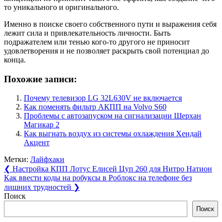
то уникального и оригинального.
Именно в поиске своего собственного пути и выражения себя
лежит сила и привлекательность личности. Быть
подражателем или тенью кого-то другого не приносит
удовлетворения и не позволяет раскрыть свой потенциал до
конца.
Похожие записи:
Почему телевизор LG 32L630V не включается
Как поменять фильтр АКПП на Volvo S60
Проблемы с автозапуском на сигнализации Шерхан
Магикар 2
Как выгнать воздух из системы охлаждения Хендай
Акцент
Метки:
Лайфхаки
Навигация
Previous
❮
Настройка КПП Лотус Елисей Цуп 260 для Нитро Натион
Post:
Next
Как ввести коды на робуксы в Роблокс на телефоне без
по
Post:
лишних трудностей
❯
записям
Поиск
Поиск