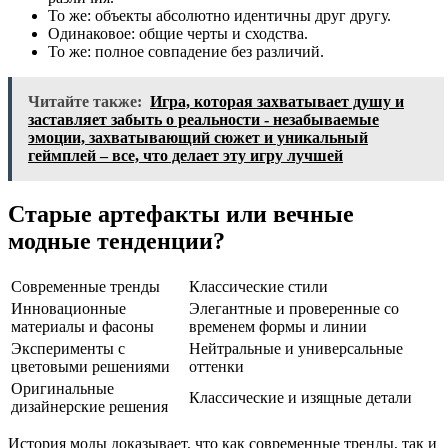
То же: объекты абсолютно идентичны друг другу.
Одинаковое: общие черты и сходства.
То же: полное совпадение без различий.
Читайте также:
Игра, которая захватывает душу и
заставляет забыть о реальности - незабываемые
эмоции, захватывающий сюжет и уникальный
геймплей – все, что делает эту игру лучшей
Старые артефакты или вечные
модные тенденции?
Современные тренды
Классические стили
Инновационные
Элегантные и проверенные со
материалы и фасоны
временем формы и линии
Эксперименты с
Нейтральные и универсальные
цветовыми решениями
оттенки
Оригинальные
Классические и изящные детали
дизайнерские решения
История моды доказывает, что как современные тренды, так и