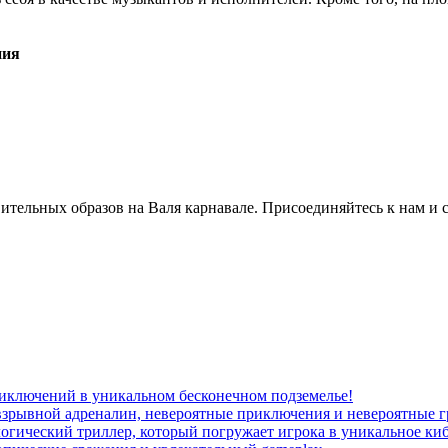
ния
ительных образов на Валя карнавале. Присоединяйтесь к нам и с
иключений в уникальном бесконечном подземелье!
взрывной адреналин, невероятные приключения и невероятные г
огический триллер, который погружает игрока в уникальное ки