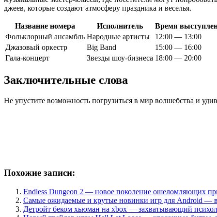
джеев, которые создают атмосферу праздника и веселья.
Название номера
Исполнитель
Время выступле
Фольклорный ансамбль
Народные артисты
12:00 — 13:00
Джазовый оркестр
Big Band
15:00 — 16:00
Гала-концерт
Звезды шоу-бизнеса
18:00 — 20:00
Заключительные слова
Не упустите возможность погрузиться в мир волшебства и удив
Похожие записи:
Endless Dungeon 2 — новое поколение ошеломляющих пр
Самые ожидаемые и крутые новинки игр для Android — 
Детройт беком хьюман на xbox — захватывающий психол