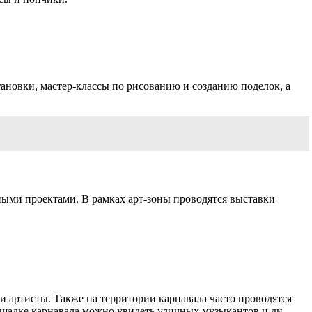
ановки, мастер-классы по рисованию и созданию поделок, а
ными проектами. В рамках арт-зоны проводятся выставки
 артисты. Также на территории карнавала часто проводятся
лощадке карнавала можно увидеть уличных музыкантов и ди-