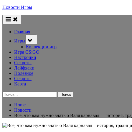
Skip
Новости Игры
to
content
Главная
Toggle
Игры
sub-
menu
Коллекции игр
Игра CS:GO
Настройки
Секреты
Лайфхаки
Полезное
Секреты
Карта
Найти:
Home
Новости
Все, что вам нужно знать о Валя карнавал — история, т