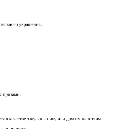
ительного украшения.
с призами.
я в качестве закуски к пиву или другим напиткам.
ксы и пончики.