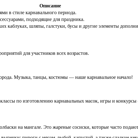
Описание
ми в стиле карнавального периода.
ессуарами, подходящие для праздника.
ких каблуках, шляпы, галстуки, бусы и другие элементы дополн
оприятий для участников всех возрастов.
орода. Музыка, танцы, костюмы — наше карнавальное начало!
-классы по изготовлению карнавальных масок, игры и конкурсы 
баски на мангале. Это жареные сосиски, которые часто подаютс
 выпечки: пироги с мясом, рыбой, капустой, а также сладкие ке