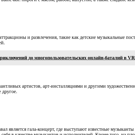
ттракционы и развлечения, такие как детские музыкальные пост
ей.
приключений до многопользовательских онлайн-баталий в VR
лантливых артистов, арт-инсталляциями и другими художествен
 другое.
л является гала-концерт, где выступают известные музыканты и
 себя в качестве музыкантов и исполнителей. Кроме того, на п