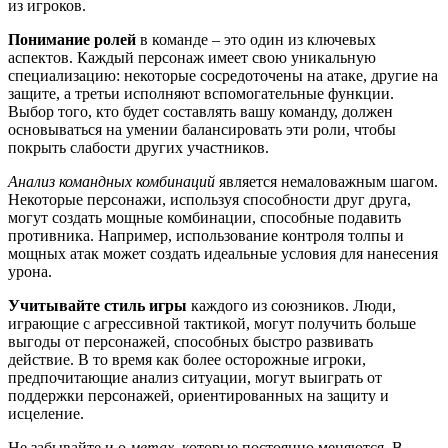
из игроков.
Понимание ролей
в команде – это один из ключевых
аспектов. Каждый персонаж имеет свою уникальную
специализацию: некоторые сосредоточены на атаке, другие на
защите, а третьи исполняют вспомогательные функции.
Выбор того, кто будет составлять вашу команду, должен
основываться на умении балансировать эти роли, чтобы
покрыть слабости других участников.
Анализ командных комбинаций
является немаловажным шагом.
Некоторые персонажи, используя способности друг друга,
могут создать мощные комбинации, способные подавить
противника. Например, использование контроля толпы и
мощных атак может создать идеальные условия для нанесения
урона.
Учитывайте стиль игры
каждого из союзников. Люди,
играющие с агрессивной тактикой, могут получить больше
выгоды от персонажей, способных быстро развивать
действие. В то время как более осторожные игроки,
предпочитающие анализ ситуации, могут выиграть от
поддержки персонажей, ориентированных на защиту и
исцеление.
Не забывайте и о
метах
, которые постоянно меняются. В