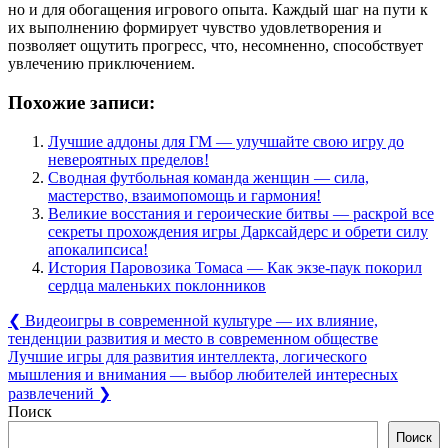
но и для обогащения игрового опыта. Каждый шаг на пути к
их выполнению формирует чувство удовлетворения и
позволяет ощутить прогресс, что, несомненно, способствует
увлечению приключением.
Похожие записи:
Лучшие аддоны для ГМ — улучшайте свою игру до
невероятных пределов!
Сводная футбольная команда женщин — сила,
мастерство, взаимопомощь и гармония!
Великие восстания и героические битвы — раскрой все
секреты прохождения игры Дарксайдерс и обрети силу
апокалипсиса!
История Паровозика Томаса — Как экзе-паук покорил
сердца маленьких поклонников
Навигация
Previous
❮
Видеоигры в современной культуре — их влияние,
Post:
тенденции развития и место в современном обществе
по
Next
Лучшие игры для развития интеллекта, логического
записям
Post:
мышления и внимания — выбор любителей интересных
развлечений
❯
Поиск
Поиск