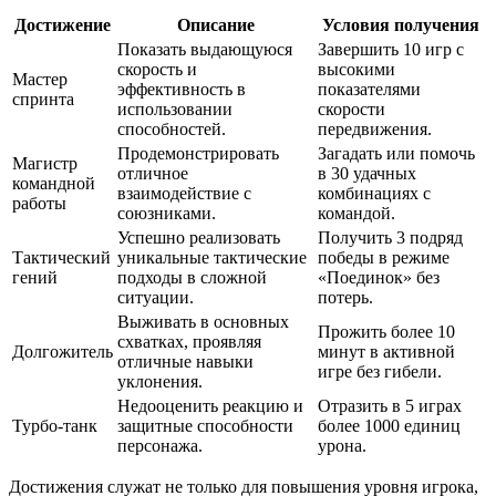
Достижение
Описание
Условия получения
Показать выдающуюся
Завершить 10 игр с
скорость и
высокими
Мастер
эффективность в
показателями
спринта
использовании
скорости
способностей.
передвижения.
Продемонстрировать
Загадать или помочь
Магистр
отличное
в 30 удачных
командной
взаимодействие с
комбинациях с
работы
союзниками.
командой.
Успешно реализовать
Получить 3 подряд
Тактический
уникальные тактические
победы в режиме
гений
подходы в сложной
«Поединок» без
ситуации.
потерь.
Выживать в основных
Прожить более 10
схватках, проявляя
Долгожитель
минут в активной
отличные навыки
игре без гибели.
уклонения.
Недооценить реакцию и
Отразить в 5 играх
Турбо-танк
защитные способности
более 1000 единиц
персонажа.
урона.
Достижения служат не только для повышения уровня игрока,