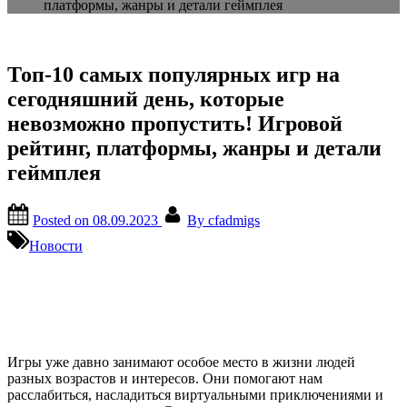
платформы, жанры и детали геймплея
Топ-10 самых популярных игр на
сегодняшний день, которые
невозможно пропустить! Игровой
рейтинг, платформы, жанры и детали
геймплея
Posted on
08.09.2023
By
cfadmigs
Новости
Игры уже давно занимают особое место в жизни людей
разных возрастов и интересов. Они помогают нам
расслабиться, насладиться виртуальными приключениями и