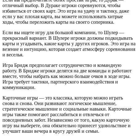
отличный выбор. В Дураке игроки соревнуются, чтобы
избавиться от своих карт. Это игра на удачу и тактику, даже
если у вас плохая карта, вы можете использовать хитрые
ходы, чтобы переложить карты на своего соперника.
Если вы ищете игру для большой компании, то Шулер —
прекрасный вариант. В Шулере игроки должны подкидывать
карты и угадывать, какие карты у других игроков. Это игра на
везение и интуицию, которая создает атмосферу соревнования
и веселья.
Игра Бридж предполагает сотрудничество и командную
работу. В Бридже игроки делятся на две команды и работают
вместе, чтобы набрать как можно больше очков в ходе игры.
Игра требует тактики, партнерского взаимодействия и
коммуникации.
Карточные игры — это классика, которую можно играть
снова и снова. Они развивают логическое мышление,
стратегическое мышление и социальные навыки. Карточные
игры также помогают расслабиться и отвлечься от
повседневных забот. Независимо от того, какую карточную
игру вы выберете, она обязательно принесет удовольствие и
улучшит ваши вечера в кругу друзей и семьи.