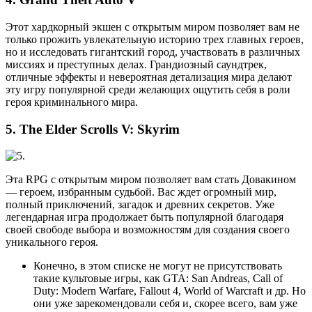
Этот хардкорный экшен с открытым миром позволяет вам не
только прожить увлекательную историю трех главных героев,
но и исследовать гигантский город, участвовать в различных
миссиях и преступных делах. Грандиозный саундтрек,
отличные эффекты и невероятная детализация мира делают
эту игру популярной среди желающих ощутить себя в роли
героя криминального мира.
5. The Elder Scrolls V: Skyrim
Эта RPG с открытым миром позволяет вам стать Довакином
— героем, избранным судьбой. Вас ждет огромный мир,
полный приключений, загадок и древних секретов. Уже
легендарная игра продолжает быть популярной благодаря
своей свободе выбора и возможностям для создания своего
уникального героя.
Конечно, в этом списке не могут не присутствовать
такие культовые игры, как GTA: San Andreas, Call of
Duty: Modern Warfare, Fallout 4, World of Warcraft и др. Но
они уже зарекомендовали себя и, скорее всего, вам уже