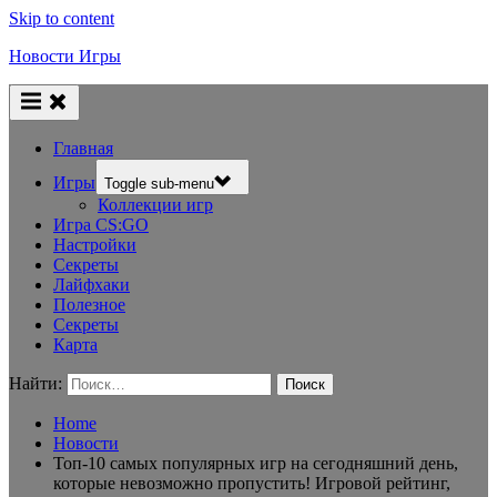
Skip to content
Новости Игры
Главная
Игры
Toggle sub-menu
Коллекции игр
Игра CS:GO
Настройки
Секреты
Лайфхаки
Полезное
Секреты
Карта
Найти:
Home
Новости
Топ-10 самых популярных игр на сегодняшний день,
которые невозможно пропустить! Игровой рейтинг,