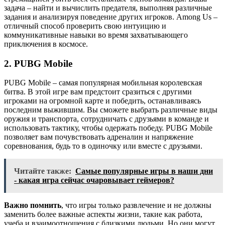
задача – найти и вычислить предателя, выполняя различные
задания и анализируя поведение других игроков. Among Us –
отличный способ проверить свою интуицию и
коммуникативные навыки во время захватывающего
приключения в космосе.
2. PUBG Mobile
PUBG Mobile – самая популярная мобильная королевская
битва. В этой игре вам предстоит сразиться с другими
игроками на огромной карте и победить, останавливаясь
последним выжившим. Вы сможете выбрать различные виды
оружия и транспорта, сотрудничать с друзьями в команде и
использовать тактику, чтобы одержать победу. PUBG Mobile
позволяет вам почувствовать адреналин и напряжение
соревнования, будь то в одиночку или вместе с друзьями.
Читайте также:
Самые популярные игры в наши дни
- какая игра сейчас очаровывает геймеров?
Важно помнить
, что игры только развлечение и не должны
заменить более важные аспекты жизни, такие как работа,
учеба и взаимоотношения с близкими людьми. Но они могут