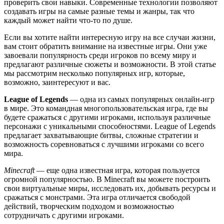
проверить свои навыки. Современные технологии позволяют
создавать игры на самые разные темы и жанры, так что
каждый может найти что-то по душе.
Если вы хотите найти интересную игру на все случаи жизни,
вам стоит обратить внимание на известные игры. Они уже
завоевали популярность среди игроков по всему миру и
предлагают различные сюжеты и возможности. В этой статье
мы рассмотрим несколько популярных игр, которые,
возможно, заинтересуют и вас.
League of Legends
— одна из самых популярных онлайн-игр
в мире. Это командная многопользовательская игра, где вы
будете сражаться с другими игроками, используя различные
персонажи с уникальными способностями. League of Legends
предлагает захватывающие битвы, сложные стратегии и
возможность соревноваться с лучшими игроками со всего
мира.
Minecraft
— еще одна известная игра, которая пользуется
огромной популярностью. В Minecraft вы можете построить
свои виртуальные миры, исследовать их, добывать ресурсы и
сражаться с монстрами. Эта игра отличается свободой
действий, творческим подходом и возможностью
сотрудничать с другими игроками.