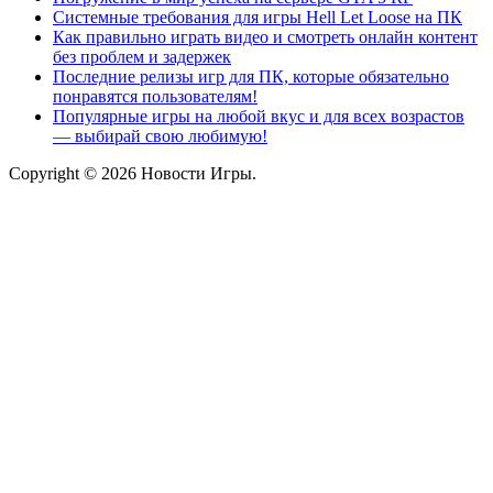
Системные требования для игры Hell Let Loose на ПК
Как правильно играть видео и смотреть онлайн контент
без проблем и задержек
Последние релизы игр для ПК, которые обязательно
понравятся пользователям!
Популярные игры на любой вкус и для всех возрастов
— выбирай свою любимую!
Copyright © 2026 Новости Игры.