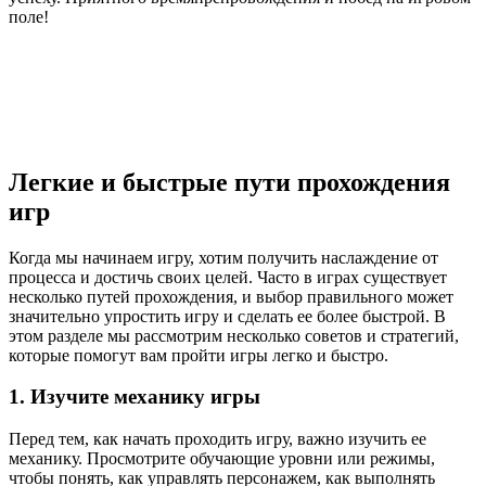
поле!
Легкие и быстрые пути прохождения
игр
Когда мы начинаем игру, хотим получить наслаждение от
процесса и достичь своих целей. Часто в играх существует
несколько путей прохождения, и выбор правильного может
значительно упростить игру и сделать ее более быстрой. В
этом разделе мы рассмотрим несколько советов и стратегий,
которые помогут вам пройти игры легко и быстро.
1. Изучите механику игры
Перед тем, как начать проходить игру, важно изучить ее
механику. Просмотрите обучающие уровни или режимы,
чтобы понять, как управлять персонажем, как выполнять