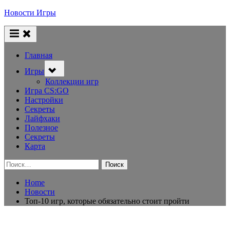
Skip
Новости Игры
to
content
Главная
Toggle
Игры
sub-
menu
Коллекции игр
Игра CS:GO
Настройки
Секреты
Лайфхаки
Полезное
Секреты
Карта
Найти:
Home
Новости
Топ-10 игр, которые обязательно стоит пройти