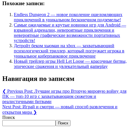
Похожие записи:
Endless Dungeon 2 — новое поколение ошеломляющих
приключений в уникальном бесконечном подземелье!
Самые ожидаемые и крутые новинки игр для Android —
взрывной адреналин, невероятные приключения и
невероятные графические возможности портативных
устройств!
Детройт беком хьюман на xbox — захватывающий
психологический триллер, который погружает игрока в
уникальное киберпанковое приключение
Новый трейлер игры Hell Let Loose — красочные битвы,
эпические сражения и увлекательный gameplay
Навигация по записям
❮
Previous Post:
Лучшие игры про Вторую мировую войну для
ПК — топ-10 игр с захватывающим сюжетом и
реалистичными битвами
Next Post:
Играй и смотри — новый способ развлечения и
открытия мира
❯
Поиск
Поиск