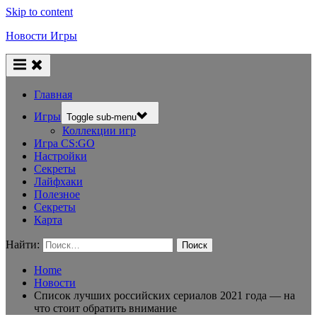
Skip to content
Новости Игры
Главная
Игры
Toggle sub-menu
Коллекции игр
Игра CS:GO
Настройки
Секреты
Лайфхаки
Полезное
Секреты
Карта
Найти:
Home
Новости
Список лучших российских сериалов 2021 года — на
что стоит обратить внимание