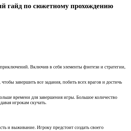
ый гайд по сюжетному прохождению
 приключений. Включив в себя элементы фэнтези и стратегии,
 чтобы завершить все задания, побить всех врагов и достичь
 больше времени для завершения игры. Большое количество
давая игрокам скучать.
асть и выживание. Игроку предстоит создать своего