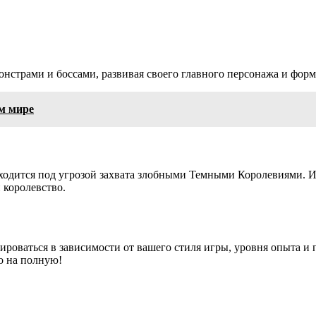
монстрами и боссами, развивая своего главного персонажа и фо
м мире
аходится под угрозой захвата злобными Темными Королевиями. 
 королевство.
ироваться в зависимости от вашего стиля игры, уровня опыта и
о на полную!