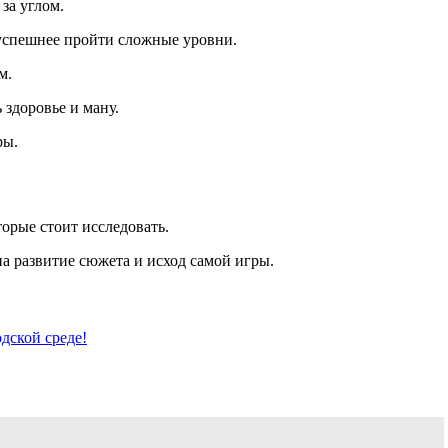
за углом.
 успешнее пройти сложные уровни.
м.
 здоровье и ману.
ры.
торые стоит исследовать.
а развитие сюжета и исход самой игры.
дской среде!