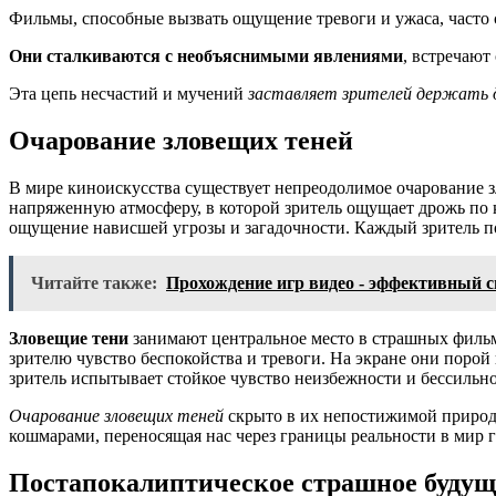
Фильмы, способные вызвать ощущение тревоги и ужаса, часто 
Они сталкиваются с необъяснимыми явлениями
, встречают
Эта цепь несчастий и мучений
заставляет зрителей держать 
Очарование зловещих теней
В мире киноискусства существует непреодолимое очарование зл
напряженную атмосферу, в которой зритель ощущает дрожь по 
ощущение нависшей угрозы и загадочности. Каждый зритель пог
Читайте также:
Прохождение игр видео - эффективный с
Зловещие тени
занимают центральное место в страшных фильма
зрителю чувство беспокойства и тревоги. На экране они порой
зритель испытывает стойкое чувство неизбежности и бессильн
Очарование зловещих теней
скрыто в их непостижимой природе,
кошмарами, переносящая нас через границы реальности в мир гр
Постапокалиптическое страшное будущ