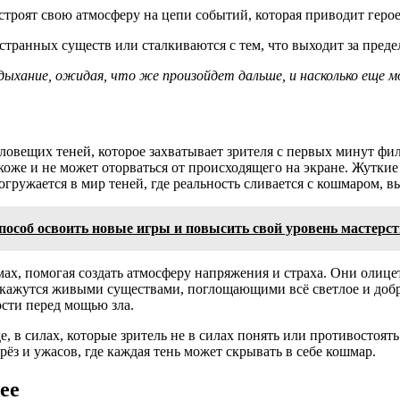
строят свою атмосферу на цепи событий, которая приводит геро
 странных существ или сталкиваются с тем, что выходит за пред
дыхание, ожидая, что же произойдет дальше, и насколько еще
овещих теней, которое захватывает зрителя с первых минут фил
коже и не может оторваться от происходящего на экране. Жутки
ружается в мир теней, где реальность сливается с кошмаром, в
пособ освоить новые игры и повысить свой уровень мастерс
х, помогая создать атмосферу напряжения и страха. Они олицет
 кажутся живыми существами, поглощающими всё светлое и добро
ости перед мощью зла.
 в силах, которые зритель не в силах понять или противостоят
ёз и ужасов, где каждая тень может скрывать в себе кошмар.
ее