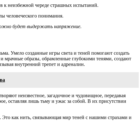
ев к неизбежной череде страшных испытаний.
елы человеческого понимания.
 можно будет выдержать напряжение.
ьма. Умело созданные игры света и теней помогают создать
е и мрачные образы, обрамленные глубокими тенями, создают
ызывая внутренний трепет и адреналин.
тва
воряют неизвестное, загадочное и чудовищное, передавая
е, оставляя лишь тьму и ужас за собой. В их присутствии
ь. Это как нить, связывающая мир теней с нашими страхами и