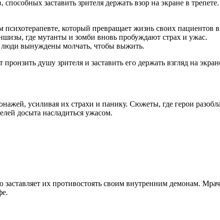
 способных заставить зрителя держать взор на экране в трепете
м психотерапевте, который превращает жизнь своих пациентов в 
ншизы, где мутанты и зомби вновь пробуждают страх и ужас.
е люди вынуждены молчать, чтобы выжить.
пронзить душу зрителя и заставить его держать взгляд на экран
сонажей, усиливая их страхи и панику. Сюжеты, где герои разо
елей досыта насладиться ужасом.
то заставляет их противостоять своим внутренним демонам. Мра
фе.