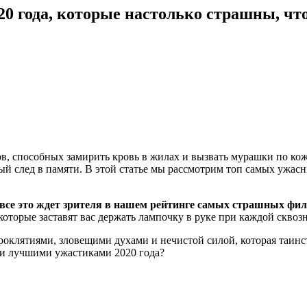
 года, которые настолько страшны, что
в, способных замирить кровь в жилах и вызвать мурашки по ко
 след в памяти. В этой статье мы рассмотрим топ самых ужасны
все это ждет зрителя в нашем рейтинге самых страшных фил
торые заставят вас держать лампочку в руке при каждой сквозн
роклятиями, зловещими духами и нечистой силой, которая таин
ыми лучшими ужастиками 2020 года?