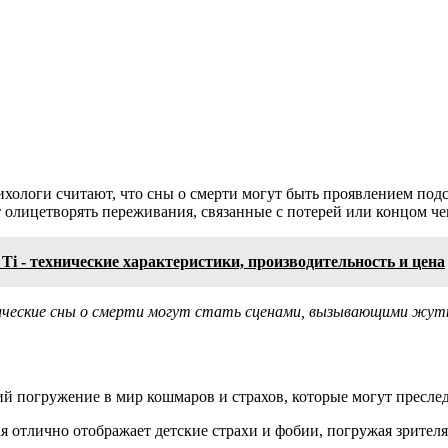
хологи считают, что сны о смерти могут быть проявлением подс
 олицетворять переживания, связанные с потерей или концом че
i - технические характеристики, производительность и цена
ические сны о смерти могут стать сценами, вызывающими жутк
й погружение в мир кошмаров и страхов, которые могут преслед
я отлично отображает детские страхи и фобии, погружая зрителя 