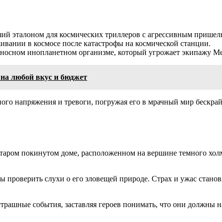
ший эталоном для космических триллеров с агрессивным пришел
живании в космосе после катастрофы на космической станции.
тоносном инопланетном организме, который угрожает экипажу М
 на любой вкус и бюджет
го напряжения и тревоги, погружая его в мрачный мир бескрайн
аром покинутом доме, расположенном на вершине темного холма 
ы проверить слухи о его зловещей природе. Страх и ужас стано
рашные события, заставляя героев понимать, что они должны на