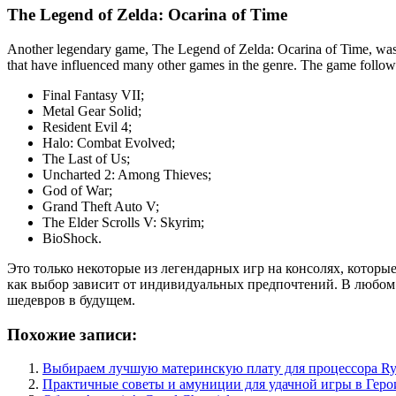
The Legend of Zelda: Ocarina of Time
Another legendary game, The Legend of Zelda: Ocarina of Time, was 
that have influenced many other games in the genre. The game follows 
Final Fantasy VII;
Metal Gear Solid;
Resident Evil 4;
Halo: Combat Evolved;
The Last of Us;
Uncharted 2: Among Thieves;
God of War;
Grand Theft Auto V;
The Elder Scrolls V: Skyrim;
BioShock.
Это только некоторые из легендарных игр на консолях, которы
как выбор зависит от индивидуальных предпочтений. В любом
шедевров в будущем.
Похожие записи:
Выбираем лучшую материнскую плату для процессора Ry
Практичные советы и амуниции для удачной игры в Геро