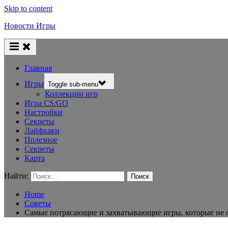
Skip to content
Новости Игры
Главная
Игры
Toggle sub-menu
Коллекции игр
Игра CS:GO
Настройки
Секреты
Лайфхаки
Полезное
Секреты
Карта
Найти:
Home
Советы
Самые потрясающие и захватывающие игры, которые не 