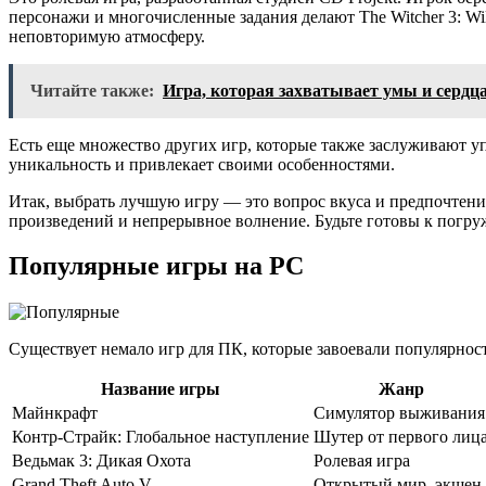
персонажи и многочисленные задания делают The Witcher 3: Wi
неповторимую атмосферу.
Читайте также:
Игра, которая захватывает умы и сердц
Есть еще множество других игр, которые также заслуживают упо
уникальность и привлекает своими особенностями.
Итак, выбрать лучшую игру — это вопрос вкуса и предпочтен
произведений и непрерывное волнение. Будьте готовы к погру
Популярные игры на PC
Существует немало игр для ПК, которые завоевали популярность
Название игры
Жанр
Майнкрафт
Симулятор выживания
Контр-Страйк: Глобальное наступление
Шутер от первого лиц
Ведьмак 3: Дикая Охота
Ролевая игра
Grand Theft Auto V
Открытый мир, экшен