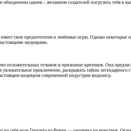
они объединены одним – желанием создателей погрузить тебя в
 имеет свои предпочтения и любимые игры. Однако некоторые и
 настоящими шедеврами.
ество положительных отзывов и признание критиков. Она предл
я в увлекательное приключение, раскрывать тайны легендарного 
 настоящим шедевром современной индустрии видеоигр.
рет на себя роль Геральта из Ривии — охотника на монстров. Ог