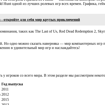
ld Hunt одной из лучших ролевых игр всех времен. Графика, гей
а - откройте для себя мир крутых приключений
минания, таких как The Last of Us, Red Dead Redemption 2, Sky
ий. Но одно можно сказать наверняка — мир компьютерных игр 
жению в удивительный мир игр и наслаждайтесь!
 у игроков со всего мира. В этом разделе мы рассмотрим некото
Год выпуска
2011
а
2012
2015
2013