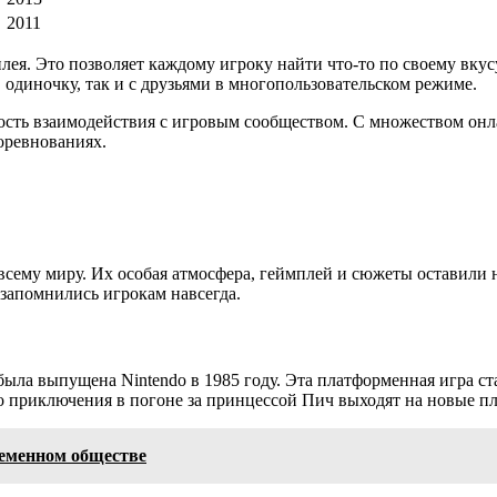
2011
я. Это позволяет каждому игроку найти что-то по своему вкусу
в одиночку, так и с друзьями в многопользовательском режиме.
сть взаимодействия с игровым сообществом. С множеством онл
соревнованиях.
всему миру. Их особая атмосфера, геймплей и сюжеты оставили 
 запомнились игрокам навсегда.
 была выпущена Nintendo в 1985 году. Эта платформенная игра 
 его приключения в погоне за принцессой Пич выходят на новые
ременном обществе