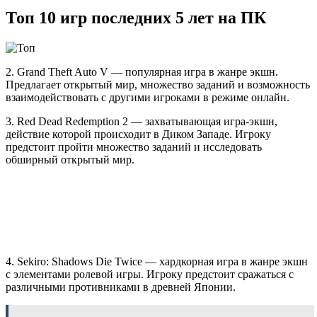
Топ 10 игр последних 5 лет на ПК
2. Grand Theft Auto V — популярная игра в жанре экшн.
Предлагает открытый мир, множество заданий и возможность
взаимодействовать с другими игроками в режиме онлайн.
3. Red Dead Redemption 2 — захватывающая игра-экшн,
действие которой происходит в Диком Западе. Игроку
предстоит пройти множество заданий и исследовать
обширный открытый мир.
4. Sekiro: Shadows Die Twice — хардкорная игра в жанре экшн
с элементами ролевой игры. Игроку предстоит сражаться с
различными противниками в древней Японии.