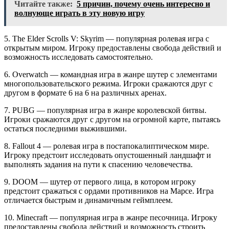
Читайте также:
5 причин, почему очень интересно и
волнующе играть в эту новую игру
5. The Elder Scrolls V: Skyrim — популярная ролевая игра с
открытым миром. Игроку предоставлены свобода действий и
возможность исследовать самостоятельно.
6. Overwatch — командная игра в жанре шутер с элементами
многопользовательского режима. Игроки сражаются друг с
другом в формате 6 на 6 на различных аренах.
7. PUBG — популярная игра в жанре королевской битвы.
Игроки сражаются друг с другом на огромной карте, пытаясь
остаться последними выжившими.
8. Fallout 4 — ролевая игра в постапокалиптическом мире.
Игроку предстоит исследовать опустошенный ландшафт и
выполнять задания на пути к спасению человечества.
9. DOOM — шутер от первого лица, в котором игроку
предстоит сражаться с ордами противников на Марсе. Игра
отличается быстрым и динамичным геймплеем.
10. Minecraft — популярная игра в жанре песочница. Игроку
предоставлены свобода действий и возможность строить