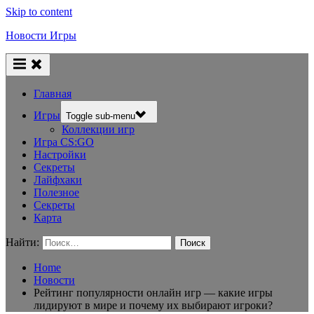
Skip to content
Новости Игры
Главная
Игры
Toggle sub-menu
Коллекции игр
Игра CS:GO
Настройки
Секреты
Лайфхаки
Полезное
Секреты
Карта
Найти:
Home
Новости
Рейтинг популярности онлайн игр — какие игры
лидируют в мире и почему их выбирают игроки?