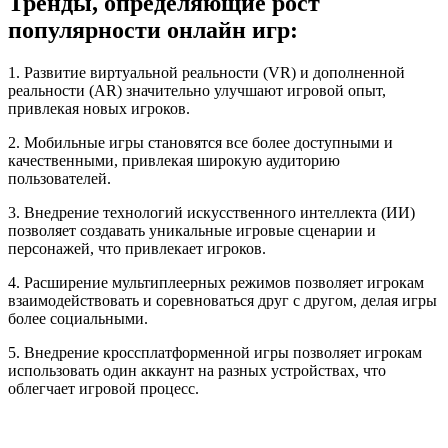
Тренды, определяющие рост
популярности онлайн игр:
1. Развитие виртуальной реальности (VR) и дополненной
реальности (AR) значительно улучшают игровой опыт,
привлекая новых игроков.
2. Мобильные игры становятся все более доступными и
качественными, привлекая широкую аудиторию
пользователей.
3. Внедрение технологий искусственного интеллекта (ИИ)
позволяет создавать уникальные игровые сценарии и
персонажей, что привлекает игроков.
4. Расширение мультиплеерных режимов позволяет игрокам
взаимодействовать и соревноваться друг с другом, делая игры
более социальными.
5. Внедрение кроссплатформенной игры позволяет игрокам
использовать один аккаунт на разных устройствах, что
облегчает игровой процесс.