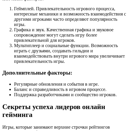
Геймплей. Привлекательность игрового процесса,
интересные механики и возможность взаимодействия с
другими игроками часто определяют популярность
игры.
Графика и звук. Качественная графика и звуковое
сопровождение могут сделать игру более
привлекательной для игроков.
Мультиплеер и социальные функции. Возможность
играть с друзьями, создавать гильдии и
взаимодействовать внутри игрового мира увеличивает
привлекательность игры.
Дополнительные факторы:
Регулярные обновления и события в игре.
Баланс и справедливость в игровом процессе.
Поддержка разработчиками и сообщество игроков.
Секреты успеха лидеров онлайн
гейминга
Игры, которые занимают верхние строчки рейтингов