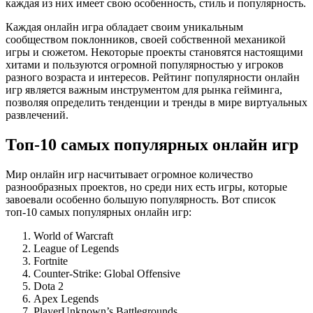
каждая из них имеет свою особенность, стиль и популярность.
Каждая онлайн игра обладает своим уникальным
сообществом поклонников, своей собственной механикой
игры и сюжетом. Некоторые проекты становятся настоящими
хитами и пользуются огромной популярностью у игроков
разного возраста и интересов. Рейтинг популярности онлайн
игр является важным инструментом для рынка гейминга,
позволяя определить тенденции и тренды в мире виртуальных
развлечений.
Топ-10 самых популярных онлайн игр
Мир онлайн игр насчитывает огромное количество
разнообразных проектов, но среди них есть игры, которые
завоевали особенно большую популярность. Вот список
топ-10 самых популярных онлайн игр:
World of Warcraft
League of Legends
Fortnite
Counter-Strike: Global Offensive
Dota 2
Apex Legends
PlayerUnknown’s Battlegrounds