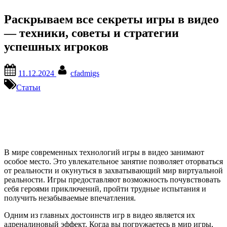
Раскрываем все секреты игры в видео
— техники, советы и стратегии
успешных игроков
Posted
By
11.12.2024
cfadmigs
on
Статьи
В мире современных технологий игры в видео занимают
особое место. Это увлекательное занятие позволяет оторваться
от реальности и окунуться в захватывающий мир виртуальной
реальности. Игры предоставляют возможность почувствовать
себя героями приключений, пройти трудные испытания и
получить незабываемые впечатления.
Одним из главных достоинств игр в видео является их
адреналиновый эффект. Когда вы погружаетесь в мир игры,