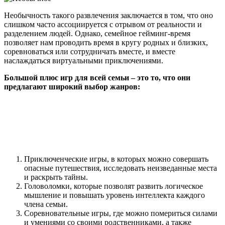
Необычность такого развлечения заключается в том, что оно
слишком часто ассоциируется с отрывом от реальности и
разделением людей. Однако, семейное гейминг-время
позволяет нам проводить время в кругу родных и близких,
соревноваться или сотрудничать вместе, и вместе
наслаждаться виртуальными приключениями.
Большой плюс игр для всей семьи – это то, что они
предлагают широкий выбор жанров:
Приключенческие игры, в которых можно совершать
опасные путешествия, исследовать неизведанные места
и раскрыть тайны.
Головоломки, которые позволят развить логическое
мышление и повышать уровень интеллекта каждого
члена семьи.
Соревновательные игры, где можно помериться силами
и умениями со своими родственниками, а также