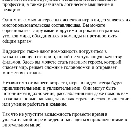
профессии, а также развивать логическое мышление и
реакцию.
Одним из самых интересных аспектов игр в видео является их
многопользовательская составляющая. Вы можете
соревноваться с друзьями и другими игроками из разных
уголков мира, объединяться в команды и противостоять
общим врагам.
Видеоигры также дают возможность погрузиться в
захватывающую историю, порой не уступающую качеству
фильмов. Здесь вы можете стать главным героем, который
спасает мир, решает сложные головоломки и открывает
множество загадок.
Независимо от вашего возраста, игры в видео всегда будут
привлекательными и увлекательными. Они могут быть
источником вдохновения, расслабления или даже помочь вам
развивать новые навыки, такие как стратегическое мышление
или умение работать в команде.
Так что не упустите возможность провести время в
увлекательной игре в видео и насладиться приключениями в
виртуальном мире!