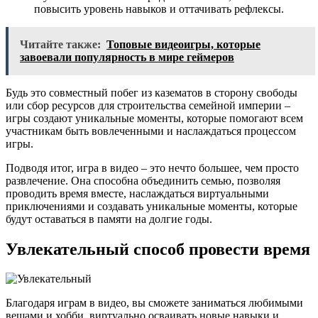
повысить уровень навыков и оттачивать рефлексы.
Читайте также:
Топовые видеоигры, которые
завоевали популярность в мире геймеров
Будь это совместный побег из казематов в сторону свободы
или сбор ресурсов для строительства семейной империи –
игры создают уникальные моменты, которые помогают всем
участникам быть вовлеченными и наслаждаться процессом
игры.
Подводя итог, игра в видео – это нечто большее, чем просто
развлечение. Она способна объединить семью, позволяя
проводить время вместе, наслаждаться виртуальными
приключениями и создавать уникальные моменты, которые
будут оставаться в памяти на долгие годы.
Увлекательный способ провести время
Благодаря играм в видео, вы сможете заниматься любимыми
вещами и хобби, виртуально осваивать новые навыки и