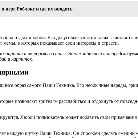
 игре Роблокс и где их вводить
тся на отдых и хобби. Его досуговые занятия также становятся 
 мемы, в которых показывает свои интересы и страсти.
 самоиронии и авторского стиля. Этот забавный и непредсказу
ий и картинок.
улярными
нающийся образ самого Паши Техника. Его необычные наряды, яр
оторые позволяют зрителям расслабиться и отдохнуть от повсед
руются. Любой пользователь может добавить свои примечания и
лняет каждую шутку Паши Техника. Он способен сделать смешны