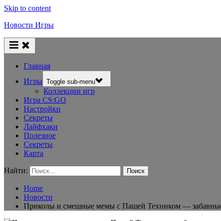
Skip to content
Новости Игры
Главная
Игры
Toggle sub-menu
Коллекции игр
Игра CS:GO
Настройки
Секреты
Лайфхаки
Полезное
Секреты
Карта
Найти:
Home
Новости
Приколы и смешные мемы с Пашей Техником — забавные 