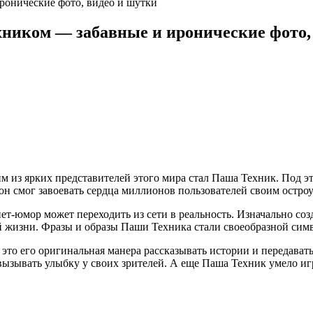
иком — забавные и иронические фото,
им из ярких представителей этого мира стал Паша Техник. Под 
я он смог завоевать сердца миллионов пользователей своим ост
-юмор может переходить из сети в реальность. Изначально созд
й жизни. Фразы и образы Паши Техника стали своеобразной симв
то его оригинальная манера рассказывать истории и передавать
и вызывать улыбку у своих зрителей. А еще Паша Техник умело и