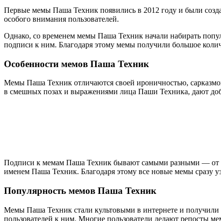
Первые мемы Паша Техник появились в 2012 году и были созда
особого внимания пользователей.
Однако, со временем мемы Паша Техник начали набирать попул
подписи к ним. Благодаря этому мемы получили большое колич
Особенности мемов Паша Техник
Мемы Паша Техник отличаются своей ироничностью, сарказмом
в смешных позах и выражениями лица Паши Техника, дают до
Подписи к мемам Паша Техник бывают самыми разными — от с
именем Паша Техник. Благодаря этому все новые мемы сразу у
Популярность мемов Паша Техник
Мемы Паша Техник стали культовыми в интернете и получили
пользователей к ним. Многие пользователи делают репосты ме