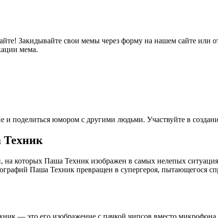
те! Закидывайте свои мемы через форму на нашем сайте или отп
кации мема.
 и поделиться юмором с другими людьми. Участвуйте в создани
 Техник
и, на которых Паша Техник изображен в самых нелепых ситуаци
тографий Паша Техник превращен в супергероя, пытающегося спр
ик — это его изображение с пачкой чипсов вместо микрофона. 