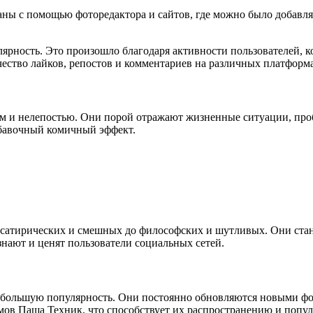
ны с помощью фоторедактора и сайтов, где можно было добавля
ярность. Это произошло благодаря активности пользователей, 
ество лайков, репостов и комментариев на различных платформа
 и нелепостью. Они порой отражают жизненные ситуации, проб
бавочный комичный эффект.
атирических и смешных до философских и шутливых. Они стано
знают и ценят пользователи социальных сетей.
 большую популярность. Они постоянно обновляются новыми фо
мов Паша Техник, что способствует их распространению и попу