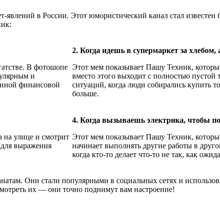
т-явлений в России. Этот юмористический канал стал известе
ик:
2. Когда идешь в супермаркет за хлебом
гатстве. В фотошопе
Этот мем показывает Пашу Техник, который
пулярным и
вместо этого выходит с полностью пустой 
анной финансовой
ситуаций, когда люди собирались купить т
больше.
4. Когда вызываешь электрика, чтобы по
 на улице и смотрит
Этот мем показывает Пашу Техник, который
 для выражения
начинает выполнять другие работы в друго
когда кто-то делает что-то не так, как ожид
натам. Они стали популярными в социальных сетях и использов
мотреть их — они точно поднимут вам настроение!