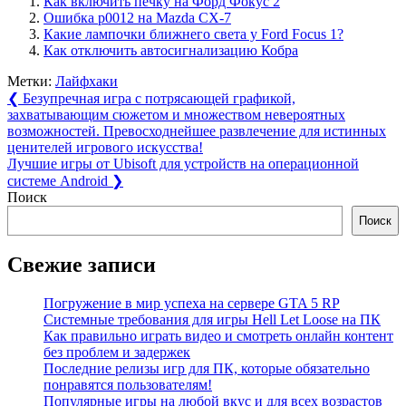
Как включить печку на Форд Фокус 2
Ошибка р0012 на Mazda CX-7
Какие лампочки ближнего света у Ford Focus 1?
Как отключить автосигнализацию Кобра
Метки:
Лайфхаки
Навигация
Previous
❮
Безупречная игра с потрясающей графикой,
Post:
захватывающим сюжетом и множеством невероятных
по
возможностей. Превосходнейшее развлечение для истинных
записям
ценителей игрового искусства!
Next
Лучшие игры от Ubisoft для устройств на операционной
Post:
системе Android
❯
Поиск
Поиск
Свежие записи
Погружение в мир успеха на сервере GTA 5 RP
Системные требования для игры Hell Let Loose на ПК
Как правильно играть видео и смотреть онлайн контент
без проблем и задержек
Последние релизы игр для ПК, которые обязательно
понравятся пользователям!
Популярные игры на любой вкус и для всех возрастов