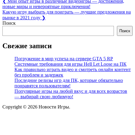
Навигация
Previous
❮
Мой опыт игры в различные видеоигры — достижения,
Post:
новые миры и невероятные приключения!
по
Next
Какую игру выбрать для поиграть — лучшие предложения на
записям
Post:
рынке в 2021 году
❯
Поиск
Поиск
Свежие записи
Погружение в мир успеха на сервере GTA 5 RP
Системные требования для игры Hell Let Loose на ПК
Как правильно играть видео и смотреть онлайн контент
без проблем и задержек
Последние релизы игр для ПК, которые обязательно
понравятся пользователям!
Популярные игры на любой вкус и для всех возрастов
— выбирай свою любимую!
Copyright © 2026 Новости Игры.