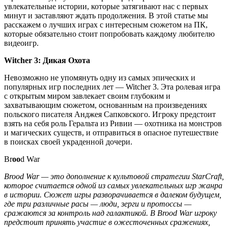
увлекательные истории, которые затягивают нас с первых
минут и заставляют ждать продолжения. В этой статье мы
расскажем о лучших играх с интересным сюжетом на ПК,
которые обязательно стоит попробовать каждому любителю
видеоигр.
Witcher 3: Дикая Охота
Невозможно не упомянуть одну из самых эпических и
популярных игр последних лет — Witcher 3. Эта ролевая игра
с открытым миром завлекает своим глубоким и
захватывающим сюжетом, основанным на произведениях
польского писателя Анджея Сапковского. Игроку предстоит
взять на себя роль Геральта из Ривии — охотника на монстров
и магических существ, и отправиться в опасное путешествие
в поисках своей украденной дочери.
Br
oo
d War
Brood War — это дополнение к культовой стратегии StarCraft,
которое считается одной из самых увлекательных игр жанра
в истории. Сюжет игры разворачивается в далеком будущем,
где три различные расы — люди, зерги и протоссы —
сражаются за контроль над галактикой. В Brood War игроку
предстоит принять участие в ожесточенных сражениях,