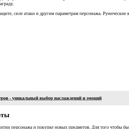
аграду.
ащите, силе атаки и другим параметрам персонажа. Рунические
ров - уникальный выбор наслаждений и эмоций
юты
витии персонажа и покупке новых предметов. Для того чтобы быс