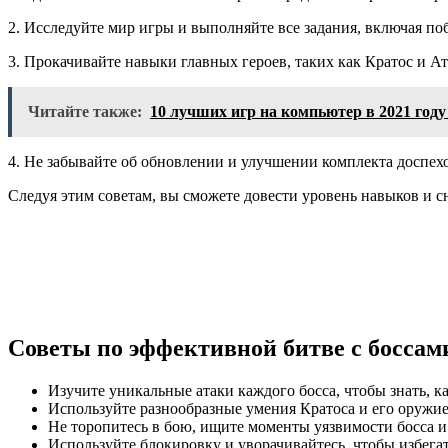
2. Исследуйте мир игры и выполняйте все задания, включая п
3. Прокачивайте навыки главных героев, таких как Кратос и А
Читайте также:
10 лучших игр на компьютер в 2021 год
4. Не забывайте об обновлении и улучшении комплекта доспехо
Следуя этим советам, вы сможете довести уровень навыков и 
Советы по эффективной битве с боссам
Изучите уникальные атаки каждого босса, чтобы знать, 
Используйте разнообразные умения Кратоса и его оружие
Не торопитесь в бою, ищите моменты уязвимости босса и 
Используйте блокировку и уворачивайтесь, чтобы избегать