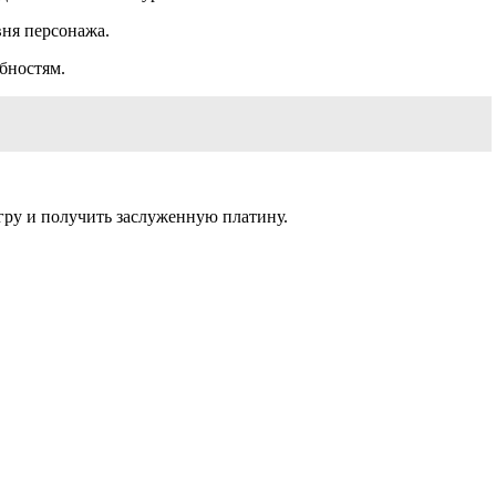
вня персонажа.
бностям.
гру и получить заслуженную платину.