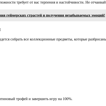
ложности требует от вас терпения и настойчивости. Не отчаивай
ния геймерских страстей и получения незабываемых эмоций!
ы
идется собрать все коллекционные предметы, которые разбросан
атиновый трофей и завершить игру на 100%.