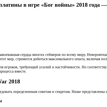
латины в игре «Бог войны» 2018 года —
 завоевавшая сердца многих геймеров по всему миру. Невероят
этот мир, стремится добиться максимального опыта, включая по
ля игроков, требующий усилий и настойчивости. Но соответству
процесса вместе.
ar 2018
ледовать определенным советам и секретам. Ниже представлены 
ы