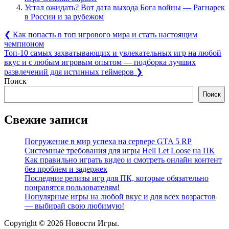
Устал ожидать? Вот дата выхода Бога войны — Рагнарек
в России и за рубежом
Навигация
Previous
❮
Как попасть в топ игрового мира и стать настоящим
Post:
чемпионом
по
Next
Топ-10 самых захватывающих и увлекательных игр на любой
записям
Post:
вкус и с любым игровым опытом — подборка лучших
развлечений для истинных геймеров
❯
Поиск
Поиск
Свежие записи
Погружение в мир успеха на сервере GTA 5 RP
Системные требования для игры Hell Let Loose на ПК
Как правильно играть видео и смотреть онлайн контент
без проблем и задержек
Последние релизы игр для ПК, которые обязательно
понравятся пользователям!
Популярные игры на любой вкус и для всех возрастов
— выбирай свою любимую!
Copyright © 2026 Новости Игры.