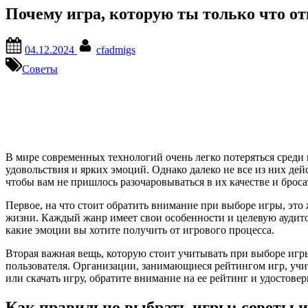
Почему игра, которую ты только что от
Posted
By
04.12.2024
cfadmigs
on
Советы
В мире современных технологий очень легко потеряться среди
удовольствия и ярких эмоций. Однако далеко не все из них дей
чтобы вам не пришлось разочаровываться в их качестве и броса
Первое, на что стоит обратить внимание при выборе игры, это
жизни. Каждый жанр имеет свои особенности и целевую аудитор
какие эмоции вы хотите получить от игрового процесса.
Вторая важная вещь, которую стоит учитывать при выборе игры
пользователя. Организации, занимающиеся рейтингом игр, учи
или скачать игру, обратите внимание на ее рейтинг и удостове
Как правильно выбрать игры: советы 