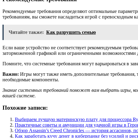
Рекомендуемые требования определяют оптимальные параметры
требованиям, вы сможете насладиться игрой с превосходным к
Читайте также:
Как разрушить семью
Если ваше устройство не соответствует рекомендуемым требован
заторможенной графикой или ограниченными возможностями д
Помните, что системные требования могут варьироваться в зав
Важно:
Игры могут также иметь дополнительные требования, т
необходимые компоненты.
Знание системных требований поможет вам выбрать игры, ко
вашей системе.
Похожие записи:
Выбираем лучшую материнскую плату для процессора Ry
Практичные советы и амуниции для удачной игры в Геро
Обзор Assassin’s Creed Chronicles — история ассасинов,
Как заработать кучу денег в киберпанке без усилий и рис