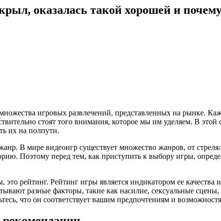
крыл, оказалась такой хорошей и почем
 множества игровых развлечений, представленных на рынке. Ка
ствительно стоят того внимания, которое мы им уделяем. В этой
ть их на полпути.
 жанр. В мире видеоигр существует множество жанров, от стреля
ию. Поэтому перед тем, как приступить к выбору игры, определ
, это рейтинг. Рейтинг игры является индикатором ее качества 
тывают разные факторы, такие как насилие, сексуальные сцены,
рьтесь, что он соответствует вашим предпочтениям и возможност
и рекомендации