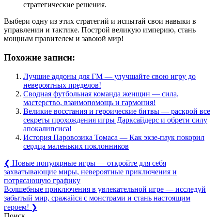
стратегические решения.
Выбери одну из этих стратегий и испытай свои навыки в
управлении и тактике. Построй великую империю, стань
мощным правителем и завоюй мир!
Похожие записи:
Лучшие аддоны для ГМ — улучшайте свою игру до
невероятных пределов!
Сводная футбольная команда женщин — сила,
мастерство, взаимопомощь и гармония!
Великие восстания и героические битвы — раскрой все
секреты прохождения игры Дарксайдерс и обрети силу
апокалипсиса!
История Паровозика Томаса — Как экзе-паук покорил
сердца маленьких поклонников
Навигация
Previous
❮
Новые популярные игры — откройте для себя
Post:
захватывающие миры, невероятные приключения и
по
потрясающую графику
записям
Next
Волшебные приключения в увлекательной игре — исследуй
Post:
забытый мир, сражайся с монстрами и стань настоящим
героем!
❯
Поиск