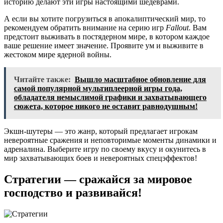
историю делают эти игры настоящими шедеврами.
А если вы хотите погрузиться в апокалиптический мир, то
рекомендуем обратить внимание на серию игр
Fallout
. Вам
предстоит выживать в постядерном мире, в котором каждое
ваше решение имеет значение. Проявите ум и выживите в
жестоком мире ядерной войны.
Читайте также:
Вышло масштабное обновление для
самой популярной мультиплеерной игры года,
обладателя немыслимой графики и захватывающего
сюжета, которое никого не оставит равнодушным!
Экшн-шутеры — это жанр, который предлагает игрокам
невероятные сражения и неповторимые моменты динамики и
адреналина. Выберите игру по своему вкусу и окунитесь в
мир захватывающих боев и невероятных спецэффектов!
Стратегии — сражайся за мировое
господство и развивайся!