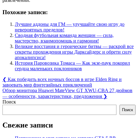
развлечений.
Похожие записи:
Лучшие аддоны для ГМ — улучшайте свою игру до
невероятных пределов!
Сводная футбольная команда женщин — сила,
мастерство, взаимопомощь и гармония!
Великие восстания и героические битвы — раскрой все
секреты прохождения игры Дарксайдерс и обрети силу
апокалипсиса!
История Паровозика Томаса — Как экзе-паук покорил
сердца маленьких поклонников
Навигация
Previous
❮
Как победить всех ночных боссов в игре Elden Ring и
Post:
завоевать мир фэнтезийных приключений
по
Next
Обзор монитора Huawei MateView GT XWU-CBA 27 дюймов
записям
Post:
— особенности, характеристики, предложения
❯
Поиск
Поиск
Свежие записи