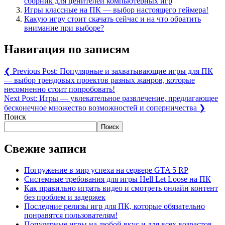
сборник для ценителей компьютерных игр
Игры классные на ПК — выбор настоящего геймера!
Какую игру стоит скачать сейчас и на что обратить
внимание при выборе?
Навигация по записям
❮
Previous Post:
Популярные и захватывающие игры для ПК
— выбор трендовых проектов разных жанров, которые
несомненно стоит попробовать!
Next Post:
Игры — увлекательное развлечение, предлагающее
бесконечное множество возможностей и соперничества
❯
Поиск
Поиск
Свежие записи
Погружение в мир успеха на сервере GTA 5 RP
Системные требования для игры Hell Let Loose на ПК
Как правильно играть видео и смотреть онлайн контент
без проблем и задержек
Последние релизы игр для ПК, которые обязательно
понравятся пользователям!
Популярные игры на любой вкус и для всех возрастов