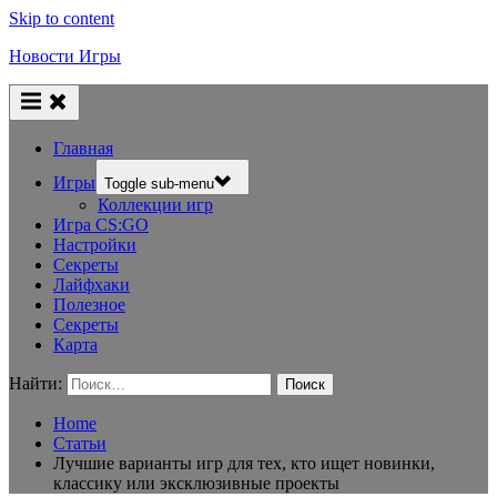
Skip to content
Новости Игры
Главная
Игры
Toggle sub-menu
Коллекции игр
Игра CS:GO
Настройки
Секреты
Лайфхаки
Полезное
Секреты
Карта
Найти:
Home
Статьи
Лучшие варианты игр для тех, кто ищет новинки,
классику или эксклюзивные проекты