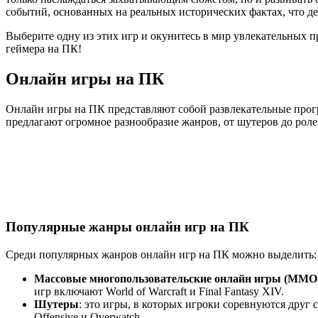
событий, основанных на реальных исторических фактах, что де
Выберите одну из этих игр и окунитесь в мир увлекательных 
геймера на ПК!
Онлайн игры на ПК
Онлайн игры на ПК представляют собой развлекательные прогр
предлагают огромное разнообразие жанров, от шутеров до роле
Популярные жанры онлайн игр на ПК
Среди популярных жанров онлайн игр на ПК можно выделить:
Массовые многопользовательские онлайн игры (MMO
игр включают World of Warcraft и Final Fantasy XIV.
Шутеры
: это игры, в которых игроки соревнуются друг 
Offensive и Overwatch.