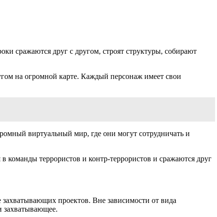
оки сражаются друг с другом, строят структуры, собирают
ругом на огромной карте. Каждый персонаж имеет свои
громный виртуальный мир, где они могут сотрудничать и
в команды террористов и контр-террористов и сражаются друг
е захватывающих проектов. Вне зависимости от вида
и захватывающее.