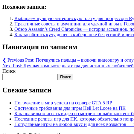
Похожие записи:
Выбираем лучшую материнскую плату для процессора Ry
Практичные советы и амуниции для удачной игры в Геро
Обзор Assassin’s Creed Chronicles — история ассасинов,
Как заработать кучу денег в киберпанке без усилий и рис
Навигация по записям
❮
Previous Post:
Потянулись пальцы – включи видеоигру и отлу
Next Post:
Лучшая компьютерная игра для истинных любителей 
Поиск
Поиск
Свежие записи
Погружение в мир успеха на сервере GTA 5 RP
Системные требования для игры Hell Let Loose на ПК
Как правильно играть видео и смотреть онлайн контент б
Последние релизы игр для ПК, которые обязательно понр
Популярные игры на любой вкус и для всех возрастов 