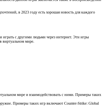
очтений, в 2023 году есть хорошая новость для каждого
 играть с другими людьми через интернет. Эти игры
 в виртуальном мире.
иртуальном мире и взаимодействовать с ними. Примеры таких
оружие. Примеры таких игр включают Counter-Strike: Global