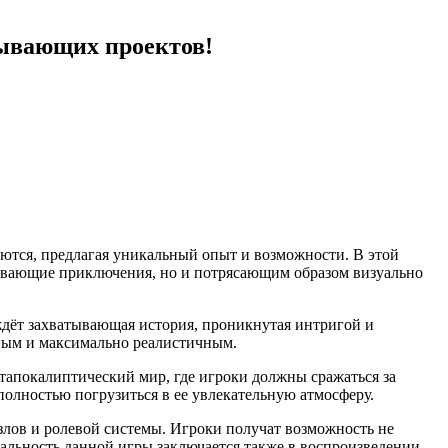
тывающих проектов!
тся, предлагая уникальный опыт и возможности. В этой
атывающие приключения, но и потрясающим образом визуально
ждёт захватывающая история, проникнутая интригой и
вным и максимально реалистичным.
стапокалиптический мир, где игроки должны сражаться за
полностью погрузиться в ее увлекательную атмосферу.
злов и ролевой системы. Игроки получат возможность не
альность данной игры заключается также в воспроизведении