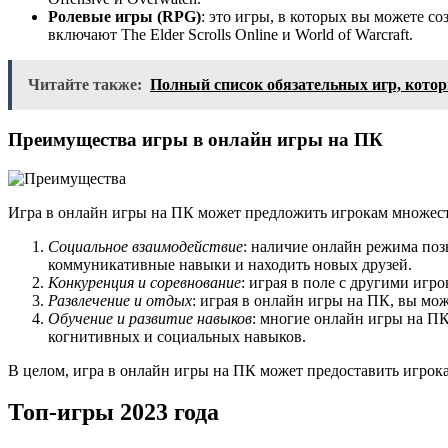
Ролевые игры (RPG)
: это игры, в которых вы можете с
включают The Elder Scrolls Online и World of Warcraft.
Читайте также:
Полный список обязательных игр, кото
Преимущества игры в онлайн игры на ПК
Игра в онлайн игры на ПК может предложить игрокам множес
Социальное взаимодействие
: наличие онлайн режима поз
коммуникативные навыки и находить новых друзей.
Конкуренция и соревнование
: играя в поле с другими иг
Развлечение и отдых
: играя в онлайн игры на ПК, вы мо
Обучение и развитие навыков
: многие онлайн игры на ПК
когнитивных и социальных навыков.
В целом, игра в онлайн игры на ПК может предоставить игрок
Топ-игры 2023 года