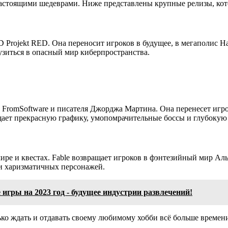
настоящими шедеврами. Ниже представлены крупные релизы, кот
D Projekt RED. Она переносит игроков в будущее, в мегаполис Н
рузиться в опасный мир киберпространства.
FromSoftware и писателя Джорджа Мартина. Она перенесет игрок
бещает прекрасную графику, умопомрачительные боссы и глубок
ире и квестах. Fable возвращает игроков в фэнтезийный мир Аль
и харизматичных персонажей.
гры на 2023 год - будущее индустрии развлечений!
ько ждать и отдавать своему любимому хобби всё больше времени