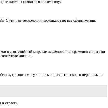
орые должны появиться в этом году:
айт-Сити, где технологии проникают во все сферы жизни.
ов в фэнтезийный мир, где исследование, сражения с врагами
ую сюжетную линию.
биона, где они смогут влиять на развитие своего персонажа и
 и страсти.