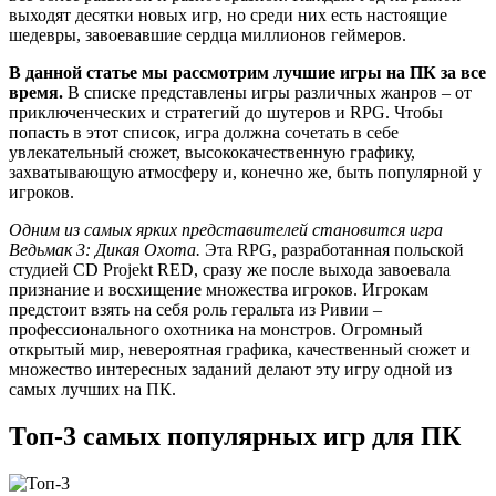
выходят десятки новых игр, но среди них есть настоящие
шедевры, завоевавшие сердца миллионов геймеров.
В данной статье мы рассмотрим лучшие игры на ПК за все
время.
В списке представлены игры различных жанров – от
приключенческих и стратегий до шутеров и RPG. Чтобы
попасть в этот список, игра должна сочетать в себе
увлекательный сюжет, высококачественную графику,
захватывающую атмосферу и, конечно же, быть популярной у
игроков.
Одним из самых ярких представителей становится игра
Ведьмак 3: Дикая Охота.
Эта RPG, разработанная польской
студией CD Projekt RED, сразу же после выхода завоевала
признание и восхищение множества игроков. Игрокам
предстоит взять на себя роль геральта из Ривии –
профессионального охотника на монстров. Огромный
открытый мир, невероятная графика, качественный сюжет и
множество интересных заданий делают эту игру одной из
самых лучших на ПК.
Топ-3 самых популярных игр для ПК