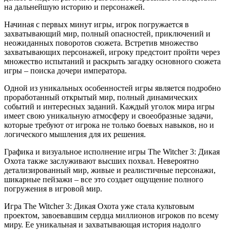
на дальнейшую историю и персонажей.
Начиная с первых минут игры, игрок погружается в
захватывающий мир, полный опасностей, приключений и
неожиданных поворотов сюжета. Встретив множество
захватывающих персонажей, игроку предстоит пройти через
множество испытаний и раскрыть загадку основного сюжета
игры – поиска дочери императора.
Одной из уникальных особенностей игры является подробно
проработанный открытый мир, полный динамических
событий и интересных заданий. Каждый уголок мира игры
имеет свою уникальную атмосферу и своеобразные задачи,
которые требуют от игрока не только боевых навыков, но и
логического мышления для их решения.
Графика и визуальное исполнение игры The Witcher 3: Дикая
Охота также заслуживают высших похвал. Невероятно
детализированный мир, живые и реалистичные персонажи,
шикарные пейзажи – все это создает ощущение полного
погружения в игровой мир.
Игра The Witcher 3: Дикая Охота уже стала культовым
проектом, завоевавшим сердца миллионов игроков по всему
миру. Ее уникальная и захватывающая история надолго