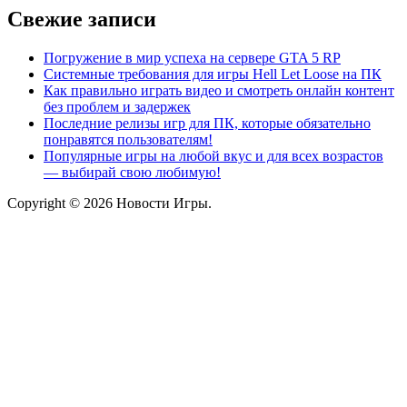
Свежие записи
Погружение в мир успеха на сервере GTA 5 RP
Системные требования для игры Hell Let Loose на ПК
Как правильно играть видео и смотреть онлайн контент
без проблем и задержек
Последние релизы игр для ПК, которые обязательно
понравятся пользователям!
Популярные игры на любой вкус и для всех возрастов
— выбирай свою любимую!
Copyright © 2026 Новости Игры.