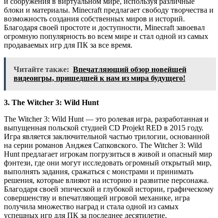
и сооружения в виртуальном мире, используя различные
блоки и материалы. Minecraft предлагает свободу творчества и
возможность создания собственных миров и историй.
Благодаря своей простоте и доступности, Minecraft завоевал
огромную популярность во всем мире и стал одной из самых
продаваемых игр для ПК за все время.
Читайте также:
Впечатляющий обзор новейшей
видеоигры, пришедшей к нам из мира будущего!
3. The Witcher 3: Wild Hunt
The Witcher 3: Wild Hunt — это ролевая игра, разработанная и
выпущенная польской студией CD Projekt RED в 2015 году.
Игра является заключительной частью трилогии, основанной
на серии романов Анджея Сапковского. The Witcher 3: Wild
Hunt предлагает игрокам погрузиться в живой и опасный мир
фэнтези, где они могут исследовать огромный открытый мир,
выполнять задания, сражаться с монстрами и принимать
решения, которые влияют на историю и развитие персонажа.
Благодаря своей эпической и глубокой истории, графическому
совершенству и впечатляющей игровой механике, игра
получила множество наград и стала одной из самых
успешных игр для ПК за последнее десятилетие.