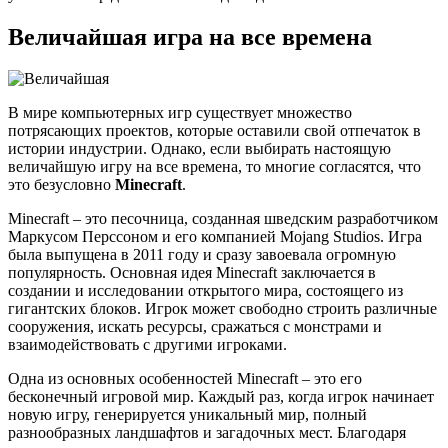
Величайшая игра на все времена
В мире компьютерных игр существует множество
потрясающих проектов, которые оставили свой отпечаток в
истории индустрии. Однако, если выбирать настоящую
величайшую игру на все времена, то многие согласятся, что
это безусловно
Minecraft
.
Minecraft – это песочница, созданная шведским разработчиком
Маркусом Перссоном и его компанией Mojang Studios. Игра
была выпущена в 2011 году и сразу завоевала огромную
популярность. Основная идея Minecraft заключается в
создании и исследовании открытого мира, состоящего из
гигантских блоков. Игрок может свободно строить различные
сооружения, искать ресурсы, сражаться с монстрами и
взаимодействовать с другими игроками.
Одна из основных особенностей Minecraft – это его
бесконечный игровой мир. Каждый раз, когда игрок начинает
новую игру, генерируется уникальный мир, полный
разнообразных ландшафтов и загадочных мест. Благодаря