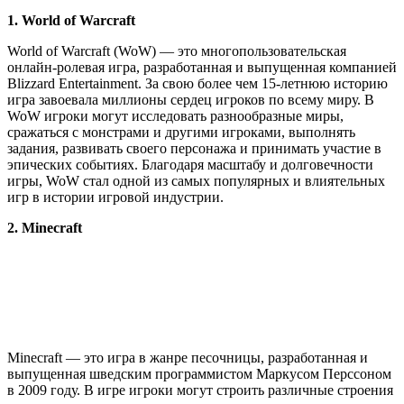
1. World of Warcraft
World of Warcraft (WoW) — это многопользовательская
онлайн-ролевая игра, разработанная и выпущенная компанией
Blizzard Entertainment. За свою более чем 15-летнюю историю
игра завоевала миллионы сердец игроков по всему миру. В
WoW игроки могут исследовать разнообразные миры,
сражаться с монстрами и другими игроками, выполнять
задания, развивать своего персонажа и принимать участие в
эпических событиях. Благодаря масштабу и долговечности
игры, WoW стал одной из самых популярных и влиятельных
игр в истории игровой индустрии.
2. Minecraft
Minecraft — это игра в жанре песочницы, разработанная и
выпущенная шведским программистом Маркусом Перссоном
в 2009 году. В игре игроки могут строить различные строения