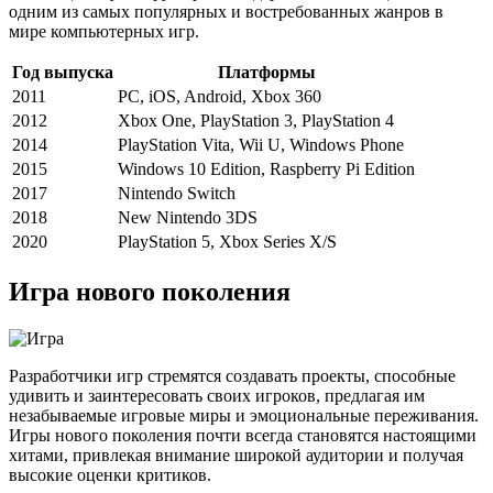
одним из самых популярных и востребованных жанров в
мире компьютерных игр.
Год выпуска
Платформы
2011
PC, iOS, Android, Xbox 360
2012
Xbox One, PlayStation 3, PlayStation 4
2014
PlayStation Vita, Wii U, Windows Phone
2015
Windows 10 Edition, Raspberry Pi Edition
2017
Nintendo Switch
2018
New Nintendo 3DS
2020
PlayStation 5, Xbox Series X/S
Игра нового поколения
Разработчики игр стремятся создавать проекты, способные
удивить и заинтересовать своих игроков, предлагая им
незабываемые игровые миры и эмоциональные переживания.
Игры нового поколения почти всегда становятся настоящими
хитами, привлекая внимание широкой аудитории и получая
высокие оценки критиков.