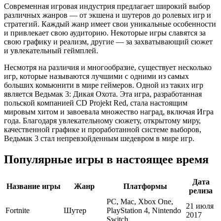
Современная игровая индустрия предлагает широкий выбор
различных жанров — от экшена и шутеров до ролевых игр и
стратегий. Каждый жанр имеет свои уникальные особенности
и привлекает свою аудиторию. Некоторые игры славятся за
свою графику и реализм, другие — за захватывающий сюжет
и увлекательный геймплей.
Несмотря на различия и многообразие, существует несколько
игр, которые называются лучшими с одними из самых
больших комьюнити в мире геймеров. Одной из таких игр
является Ведьмак 3: Дикая Охота. Эта игра, разработанная
польской компанией CD Projekt Red, стала настоящим
мировым хитом и завоевала множество наград, включая Игра
года. Благодаря увлекательному сюжету, открытому миру,
качественной графике и проработанной системе выборов,
Ведьмак 3 стал непревзойденным шедевром в мире игр.
Популярные игры в настоящее время
Дата
Название игры
Жанр
Платформы
релиза
PC, Mac, Xbox One,
21 июля
Fortnite
Шутер
PlayStation 4, Nintendo
2017
Switch