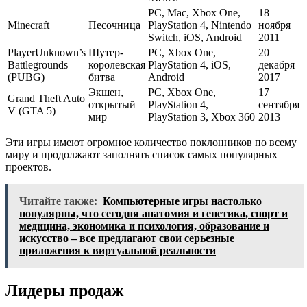
PC, Mac, Xbox One,
18
Minecraft
Песочница
PlayStation 4, Nintendo
ноября
Switch, iOS, Android
2011
PlayerUnknown’s
Шутер-
PC, Xbox One,
20
Battlegrounds
королевская
PlayStation 4, iOS,
декабря
(PUBG)
битва
Android
2017
Экшен,
PC, Xbox One,
17
Grand Theft Auto
открытый
PlayStation 4,
сентября
V (GTA 5)
мир
PlayStation 3, Xbox 360
2013
Эти игры имеют огромное количество поклонников по всему
миру и продолжают заполнять список самых популярных
проектов.
Читайте также:
Компьютерные игры настолько
популярны, что сегодня анатомия и генетика, спорт и
медицина, экономика и психология, образование и
искусство – все предлагают свои серьезные
приложения к виртуальной реальности
Лидеры продаж