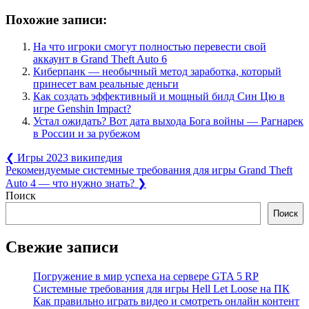
Похожие записи:
На что игроки смогут полностью перевести свой
аккаунт в Grand Theft Auto 6
Киберпанк — необычный метод заработка, который
принесет вам реальные деньги
Как создать эффективный и мощный билд Син Цю в
игре Genshin Impact?
Устал ожидать? Вот дата выхода Бога войны — Рагнарек
в России и за рубежом
Навигация
Previous
❮
Игры 2023 википедия
Post:
Next
Рекомендуемые системные требования для игры Grand Theft
по
Post:
Auto 4 — что нужно знать?
❯
записям
Поиск
Поиск
Свежие записи
Погружение в мир успеха на сервере GTA 5 RP
Системные требования для игры Hell Let Loose на ПК
Как правильно играть видео и смотреть онлайн контент