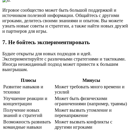
Игровое сообщество может быть большой поддержкой и
источником полезной информации. Общайтесь с другими
игроками, делитесь своими знаниями и опытом. Вы можете
узнать новые советы и стратегии, а также найти новых друзей
и партнеров для игры.
7. Не бойтесь экспериментировать
Будьте открыты для новых подходов и идей.
Экспериментируйте с различными стратегиями и тактиками.
Иногда неожиданный подход может привести к большим
выигрышам.
Плюсы
Минусы
Развитие навыков и
Может требовать много времени и
техники
усилий
Улучшение реакции и
Может быть физическими
концентрации
ограничениями (например, травмы)
Получение новых
Может вызвать утомление и
знаний и стратегий
перенапряжение
Возможность развивать
Может вызвать конфликты с
командные навыки
другими игроками