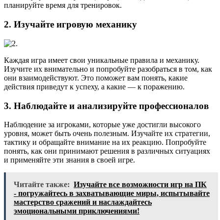
планируйте время для тренировок.
2. Изучайте игровую механику
Каждая игра имеет свои уникальные правила и механику.
Изучите их внимательно и попробуйте разобраться в том, как
они взаимодействуют. Это поможет вам понять, какие
действия приведут к успеху, а какие — к поражению.
3. Наблюдайте и анализируйте профессионалов
Наблюдение за игроками, которые уже достигли высокого
уровня, может быть очень полезным. Изучайте их стратегии,
тактику и обращайте внимание на их реакцию. Попробуйте
понять, как они принимают решения в различных ситуациях
и применяйте эти знания в своей игре.
Читайте также:
Изучайте все возможности игр на ПК
- погружайтесь в захватывающие миры, испытывайте
мастерство сражений и наслаждайтесь
эмоциональными приключениями!