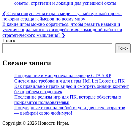
советы, стратегии и локации для успешной охоты
Навигация
Previous
❮
Самая покупаемая игра в мире — узнайте, какой проект
Post:
покорил сердца геймеров по всему миру
по
Next
В какие игры можно обратиться, чтобы развить навыки и
записям
Post:
умения социального взаимодействия, командной работы и
стратегического мышления?
❯
Поиск
Поиск
Свежие записи
Погружение в мир успеха на сервере GTA 5 RP
Системные требования для игры Hell Let Loose на ПК
Как правильно играть видео и смотреть онлайн контент
без проблем и задержек
Последние релизы игр для ПК, которые обязательно
понравятся пользователям!
Популярные игры на любой вкус и для всех возрастов
— выбирай свою любимую!
Copyright © 2026 Новости Игры.