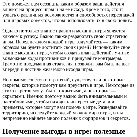
Это поможет вам осознать, каким образом ваши действия
влияют на процесс игры и на ее исход. Кроме того, стоит
узнать о различных возможностях и способностях персонажей
или игровых объектов, чтобы использовать их в свою пользу.
Однако не только знание правил и механик игры является
ключом к успеху. Важно также разработать свою стратегию
игры. Перед началом каждой игры задумайтесь — каким
образом вы будете достигать своих целей? Используйте свое
знание механик игры, чтобы создать план действий. Учтите
возможные ходы противников и придумайте контрмеры.
Грамотно продуманная стратегия, позволит вам быть на шаг
впереди и достичь желаемого исхода игры.
Но помимо советов и стратегий, существуют и некоторые
секреты, которые помогут вам преуспеть в игре. Некоторые из
этих секретов могут быть открытыми, а некоторые —
скрытыми. Именно поэтому важно быть внимательными и
настойчивыми, чтобы находить интересные детали и
предметы, которые могут вам помочь в игре. Разведывайте
территорию, исследуйте каждый уголок мира игры, и вы
непременно найдете много полезных сюрпризов и секретов.
Получение выгоды в игре: полезные