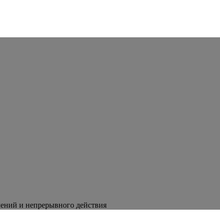
ений и непрерывного действия