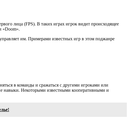
рвого лица (FPS). В таких играх игрок видит происходящее
 и «Doom».
 управляет им. Примерами известных игр в этом поджанре
яться в команды и сражаться с другими игроками или
кие навыки. Некоторыми известными кооперативными и
лье!