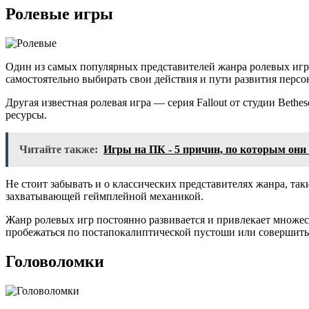
Ролевые игры
Один из самых популярных представителей жанра ролевых игр –
самостоятельно выбирать свои действия и пути развития персо
Другая известная ролевая игра — серия Fallout от студии Bethe
ресурсы.
Читайте также:
Игры на ПК - 5 причин, по которым они
Не стоит забывать и о классических представителях жанра, так
захватывающей геймплейной механикой.
Жанр ролевых игр постоянно развивается и привлекает множе
пробежаться по постапокалиптической пустоши или совершить 
Головоломки