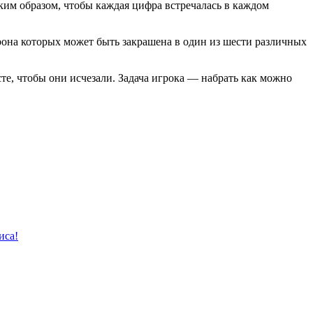
ким образом, чтобы каждая цифра встречалась в каждом
рона которых может быть закрашена в один из шести различных
те, чтобы они исчезали. Задача игрока — набрать как можно
иса!