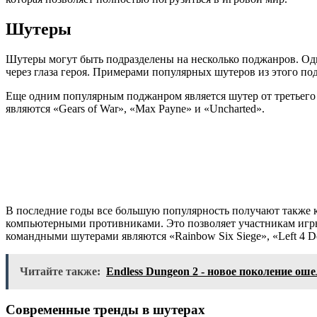
Шутеры
Шутеры могут быть подразделены на несколько поджанров. Одн
через глаза героя. Примерами популярных шутеров из этого под
Еще одним популярным поджанром является шутер от третьего 
являются «Gears of War», «Max Payne» и «Uncharted».
В последние годы все большую популярность получают также 
компьютерными противниками. Это позволяет участникам игры
командными шутерами являются «Rainbow Six Siege», «Left 4 D
Читайте также:
Endless Dungeon 2 - новое поколение о
Современные тренды в шутерах