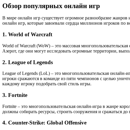
Обзор популярных онлайн игр
В мире онлайн игр существует огромное разнообразие жанров 
онлайн игр, которые завоевали сердца миллионов игроков по в
1. World of Warcraft
World of Warcraft (WoW) – это массовая многопользовательска
Азерот, где они могут исследовать огромные территории, выпол
2. League of Legends
League of Legends (LoL) – это многопользовательская онлайн-
игроки сражаются в команде из пяти чемпионов с целью уничт
каждому игроку подобрать свой стиль игры.
3. Fortnite
Fortnite – это многопользовательская онлайн-игра в жанре кор
должны собирать ресурсы, строить сооружения и сражаться до
4. Counter-Strike: Global Offensive