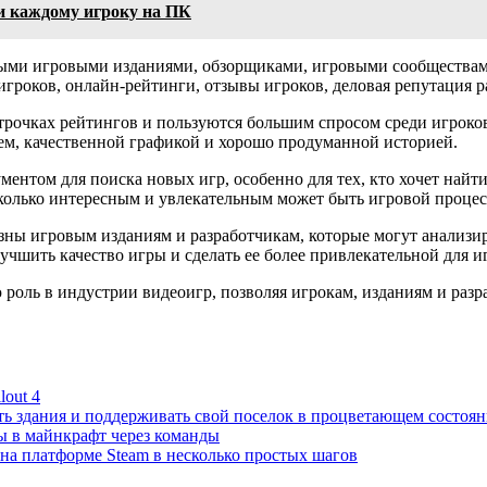
и каждому игроку на ПК
ными игровыми изданиями, обзорщиками, игровыми сообществам
игроков, онлайн-рейтинги, отзывы игроков, деловая репутация ра
трочках рейтингов и пользуются большим спросом среди игрок
м, качественной графикой и хорошо продуманной историей.
ентом для поиска новых игр, особенно для тех, кто хочет найт
сколько интересным и увлекательным может быть игровой процес
зны игровым изданиям и разработчикам, которые могут анализиро
учшить качество игры и сделать ее более привлекательной для и
оль в индустрии видеоигр, позволяя игрокам, изданиям и разр
out 4
ать здания и поддерживать свой поселок в процветающем состоя
 в майнкрафт через команды
 на платформе Steam в несколько простых шагов