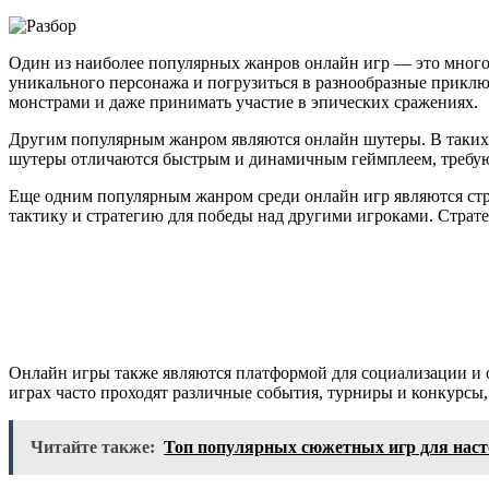
Один из наиболее популярных жанров онлайн игр — это много
уникального персонажа и погрузиться в разнообразные приклю
монстрами и даже принимать участие в эпических сражениях.
Другим популярным жанром являются онлайн шутеры. В таких и
шутеры отличаются быстрым и динамичным геймплеем, требу
Еще одним популярным жанром среди онлайн игр являются страт
тактику и стратегию для победы над другими игроками. Стра
Онлайн игры также являются платформой для социализации и о
играх часто проходят различные события, турниры и конкурсы,
Читайте также:
Топ популярных сюжетных игр для наст