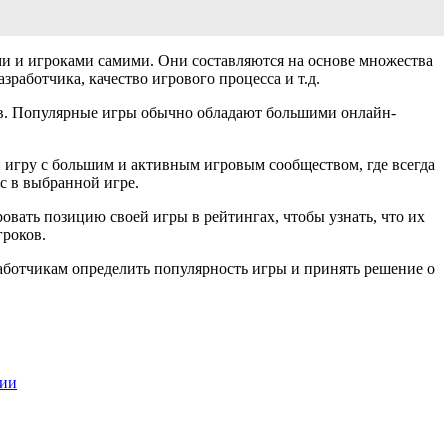
и и игроками самими. Они составляются на основе множества
зработчика, качество игрового процесса и т.д.
ов. Популярные игры обычно обладают большими онлайн-
и игру с большим и активным игровым сообществом, где всегда
с в выбранной игре.
вать позицию своей игры в рейтингах, чтобы узнать, что их
гроков.
аботчикам определить популярность игры и принять решение о
нии