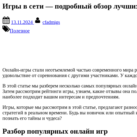
Игры в сети — подробный обзор лучши
Posted
By
13.11.2024
cfadmigs
on
Полезное
Онлайн-игры стали неотъемлемой частью современного мира р
удовольствие от соревнования с другими участниками. У каждо
В этой статье мы разберем несколько самых популярных онлайн
Затем рассмотрим рейтинги игры, узнаем, какие отзывы она пол
наиболее подходит вашим интересам и предпочтениям.
Игры, которые мы рассмотрим в этой статье, предлагают разн
стратегий в реальном времени. Будь вы новичок или опытный 
познать его тайны и чудеса?
Разбор популярных онлайн игр