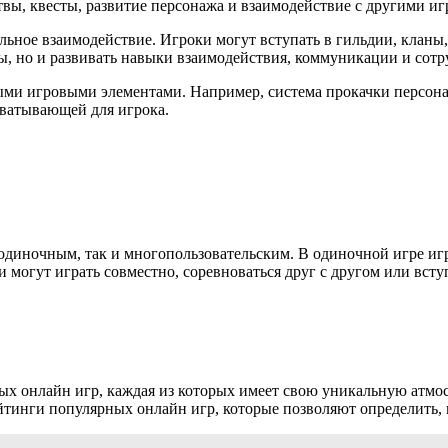
ы, квесты, развитие персонажа и взаимодействие с другими иг
льное взаимодействие. Игроки могут вступать в гильдии, кланы,
ры, но и развивать навыки взаимодействия, коммуникации и сотр
ыми игровыми элементами. Например, система прокачки персона
хватывающей для игрока.
к одиночным, так и многопользовательским. В одиночной игре 
 могут играть совместно, соревноваться друг с другом или всту
х онлайн игр, каждая из которых имеет свою уникальную атмос
тинги популярных онлайн игр, которые позволяют определить, н