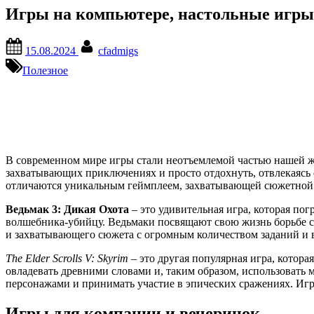
Игры на компьютере, настольные игры,
Posted
By
15.08.2024
cfadmigs
on
Полезное
В современном мире игры стали неотъемлемой частью нашей ж
захватывающих приключениях и просто отдохнуть, отвлекаясь о
отличаются уникальным геймплеем, захватывающей сюжетной 
Ведьмак 3: Дикая Охота
– это удивительная игра, которая пог
волшебника-убийцу. Ведьмаки посвящают свою жизнь борьбе с 
и захватывающего сюжета с огромным количеством заданий и 
The Elder Scrolls V: Skyrim
– это другая популярная игра, котор
овладевать древними словами и, таким образом, использовать
персонажами и принимать участие в эпических сражениях. Игра
Игры для компании и вечеринок