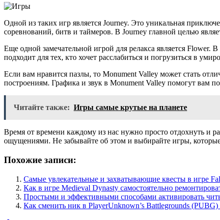
Одной из таких игр является Journey. Это уникальная приключе
соревнований, битв и таймеров. В Journey главной целью яв
Еще одной замечательной игрой для релакса является Flower. В
подходит для тех, кто хочет расслабиться и погрузиться в ум
Если вам нравится пазлы, то Monument Valley может стать от
построениям. Графика и звук в Monument Valley помогут вам по
Читайте также:
Игры самые крутые на планете
Время от времени каждому из нас нужно просто отдохнуть и р
ощущениями. Не забывайте об этом и выбирайте игры, которые
Похожие записи:
Самые увлекательные и захватывающие квесты в игре Fall
Как в игре Medieval Dynasty самостоятельно ремонтиров
Простыми и эффективными способами активировать читы
Как сменить ник в PlayerUnknown’s Battlegrounds (PUBG)