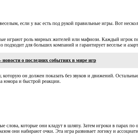
селым, если у вас есть под рукой правильные игры. Вот нескол
ные играют роль мирных жителей или мафиози. Каждый игрок по
 подходит для больших компаний и гарантирует веселье и азарт
 новости о последних событиях в мире игр
, которую он должен показать без звуков и движений. Остальные
ва юмора и быстрой реакции.
е слова, которые они кладут в шляпу. Затем игроки в парах по 
бразом они набирают очки. Эта игра развивает логику и ассоциа