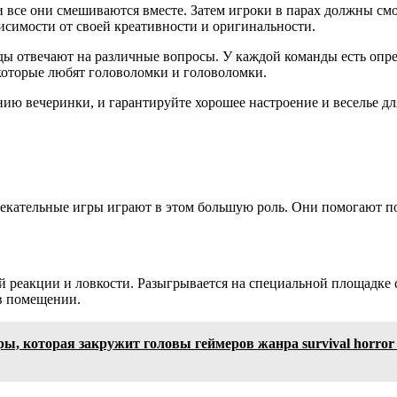
все они смешиваются вместе. Затем игроки в парах должны смо
исимости от своей креативности и оригинальности.
ды отвечают на различные вопросы. У каждой команды есть опре
 которые любят головоломки и головоломки.
ю вечеринки, и гарантируйте хорошее настроение и веселье для
лекательные игры играют в этом большую роль. Они помогают п
шей реакции и ловкости. Разыгрывается на специальной площадке
 в помещении.
 игры, которая закружит головы геймеров жанра survival hor