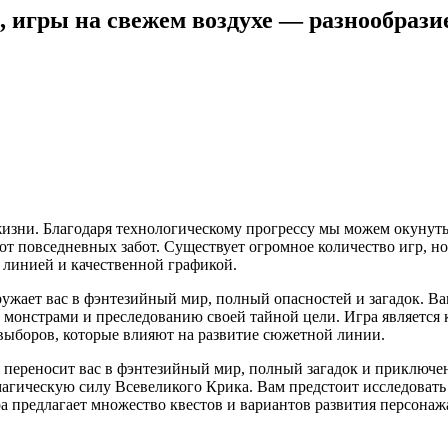
 игры на свежем воздухе — разнообразие
изни. Благодаря технологическому прогрессу мы можем окунуть
т повседневных забот. Существует огромное количество игр, но
линией и качественной графикой.
ружает вас в фэнтезийный мир, полный опасностей и загадок. Вам
монстрами и преследованию своей тайной цели. Игра является 
выборов, которые влияют на развитие сюжетной линии.
ая переносит вас в фэнтезийный мир, полный загадок и приключе
 магическую силу Всевеликого Крика. Вам предстоит исследова
 предлагает множество квестов и вариантов развития персонажа,