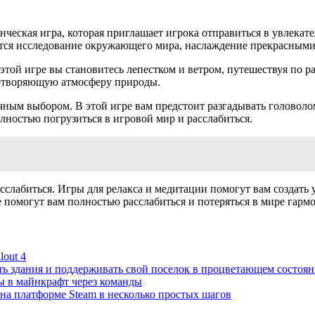
нческая игра, которая приглашает игрока отправиться в увлекат
ляется исследование окружающего мира, наслаждение прекрасны
 этой игре вы становитесь лепестком и ветром, путешествуя по 
иротворяющую атмосферу природы.
личным выбором. В этой игре вам предстоит разгадывать голово
лностью погрузиться в игровой мир и расслабиться.
асслабиться. Игры для релакса и медитации помогут вам созда
 помогут вам полностью расслабиться и потеряться в мире гарм
out 4
ать здания и поддерживать свой поселок в процветающем состоя
 в майнкрафт через команды
 на платформе Steam в несколько простых шагов