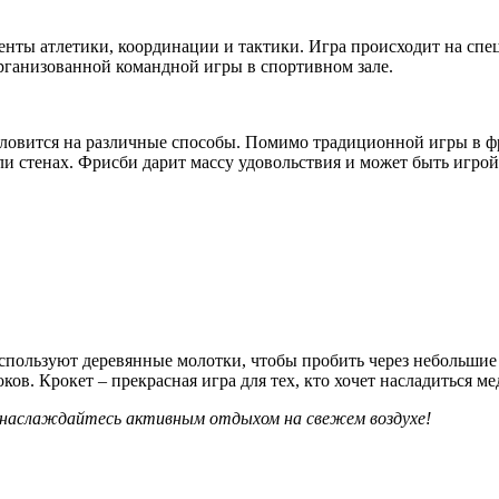
менты атлетики, координации и тактики. Игра происходит на сп
организованной командной игры в спортивном зале.
и ловится на различные способы. Помимо традиционной игры в ф
и стенах. Фрисби дарит массу удовольствия и может быть игрой 
 используют деревянные молотки, чтобы пробить через небольши
ков. Крокет – прекрасная игра для тех, кто хочет насладиться 
и наслаждайтесь активным отдыхом на свежем воздухе!