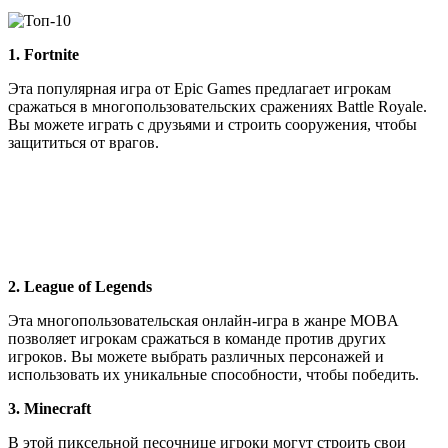
1. Fortnite
Эта популярная игра от Epic Games предлагает игрокам
сражаться в многопользовательских сражениях Battle Royale.
Вы можете играть с друзьями и строить сооружения, чтобы
защититься от врагов.
2. League of Legends
Эта многопользовательская онлайн-игра в жанре MOBA
позволяет игрокам сражаться в команде против других
игроков. Вы можете выбрать различных персонажей и
использовать их уникальные способности, чтобы победить.
3. Minecraft
В этой пиксельной песочнице игроки могут строить свои