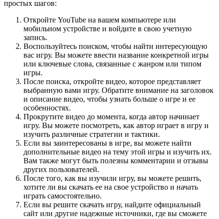
простых шагов:
Откройте YouTube на вашем компьютере или
мобильном устройстве и войдите в свою учетную
запись.
Воспользуйтесь поиском, чтобы найти интересующую
вас игру. Вы можете ввести название конкретной игры
или ключевые слова, связанные с жанром или типом
игры.
После поиска, откройте видео, которое представляет
выбранную вами игру. Обратите внимание на заголовок
и описание видео, чтобы узнать больше о игре и ее
особенностях.
Прокрутите видео до момента, когда автор начинает
игру. Вы можете посмотреть, как автор играет в игру и
изучить различные стратегии и тактики.
Если вы заинтересованы в игре, вы можете найти
дополнительные видео на тему этой игры и изучить их.
Вам также могут быть полезны комментарии и отзывы
других пользователей.
После того, как вы изучили игру, вы можете решить,
хотите ли вы скачать ее на свое устройство и начать
играть самостоятельно.
Если вы решите скачать игру, найдите официальный
сайт или другие надежные источники, где вы сможете