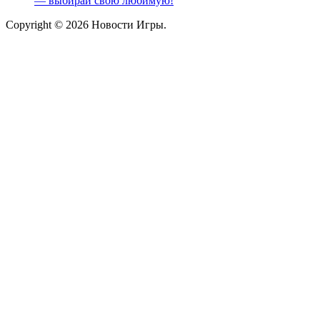
— выбирай свою любимую!
Copyright © 2026 Новости Игры.