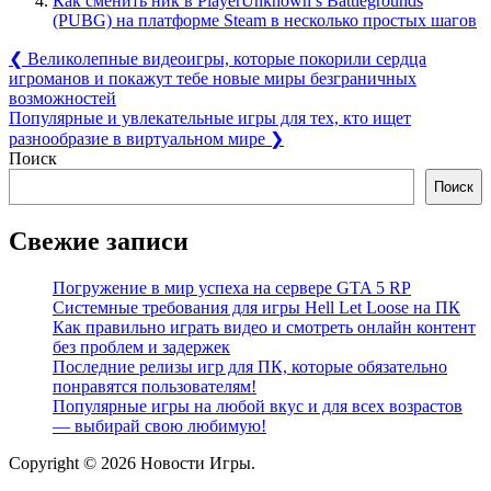
Как сменить ник в PlayerUnknown’s Battlegrounds
(PUBG) на платформе Steam в несколько простых шагов
Навигация
Previous
❮
Великолепные видеоигры, которые покорили сердца
Post:
игроманов и покажут тебе новые миры безграничных
по
возможностей
записям
Next
Популярные и увлекательные игры для тех, кто ищет
Post:
разнообразие в виртуальном мире
❯
Поиск
Поиск
Свежие записи
Погружение в мир успеха на сервере GTA 5 RP
Системные требования для игры Hell Let Loose на ПК
Как правильно играть видео и смотреть онлайн контент
без проблем и задержек
Последние релизы игр для ПК, которые обязательно
понравятся пользователям!
Популярные игры на любой вкус и для всех возрастов
— выбирай свою любимую!
Copyright © 2026 Новости Игры.