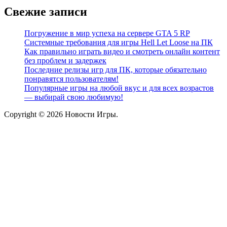
Свежие записи
Погружение в мир успеха на сервере GTA 5 RP
Системные требования для игры Hell Let Loose на ПК
Как правильно играть видео и смотреть онлайн контент
без проблем и задержек
Последние релизы игр для ПК, которые обязательно
понравятся пользователям!
Популярные игры на любой вкус и для всех возрастов
— выбирай свою любимую!
Copyright © 2026 Новости Игры.