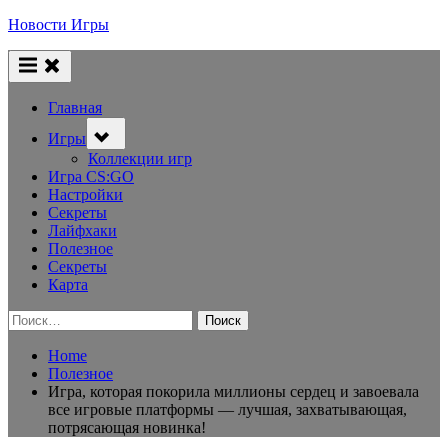
Skip
Новости Игры
to
content
Главная
Toggle
Игры
sub-
menu
Коллекции игр
Игра CS:GO
Настройки
Секреты
Лайфхаки
Полезное
Секреты
Карта
Найти:
Home
Полезное
Игра, которая покорила миллионы сердец и завоевала
все игровые платформы — лучшая, захватывающая,
потрясающая новинка!