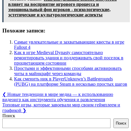
влияет на восприятие игрового процесса и
эмоциональный фон игроков - психологические,
эстетические и культурологические аспекты
Похожие записи:
Самые увлекательные и захватывающие квесты в игре
Fallout 4
Как в игре Medieval Dynasty самостоятельно
ремонтировать здания и поддерживать свой поселок в
процветающем состоянии
Простыми и эффективными способами активировать
читы в майнкрафт через команды
Как сменить ник в PlayerUnknown’s Battlegrounds
(PUBG) на платформе Steam в несколько простых шагов
Навигация
Previous
❮
Новые тенденции в мире медиа — к использованию
Post:
видеоигр как инструмента обучения и развлечения
по
Next
Топовые игры, которые завоевали мир своим геймплеем и
записям
Post:
графикой
❯
Поиск
Поиск