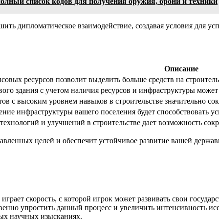
- полный список кодов для получения оружия, брони и техники
ить дипломатическое взаимодействие, создавая условия для усп
Описание
овых ресурсов позволит выделить больше средств на строительс
вого здания с учетом наличия ресурсов и инфраструктуры может
ов с высоким уровнем навыков в строительстве значительно сок
ние инфраструктуры вашего поселения будет способствовать ус
ехнологий и улучшений в строительстве дает возможность сокра
авленных целей и обеспечит устойчивое развитие вашей держав
играет скорость, с которой игрок может развивать свои госуда
твенно упростить данный процесс и увеличить интенсивность ис
ных научных изысканиях.