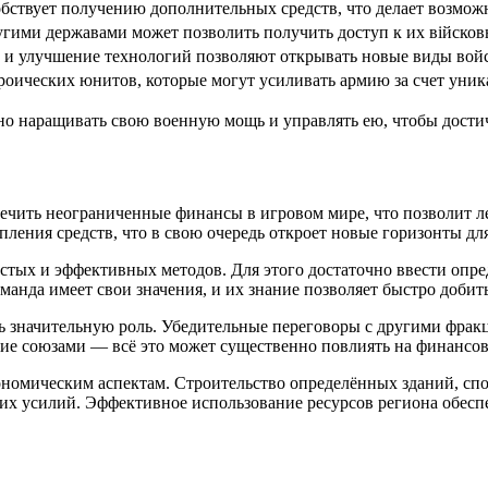
бствует получению дополнительных средств, что делает возмож
угими державами может позволить получить доступ к их війско
и улучшение технологий позволяют открывать новые виды войс
роических юнитов, которые могут усиливать армию за счет уни
о наращивать свою военную мощь и управлять ею, чтобы достич
печить неограниченные финансы в игровом мире, что позволит л
ления средств, что в свою очередь откроет новые горизонты для
стых и эффективных методов. Для этого достаточно ввести опре
манда имеет свои значения, и их знание позволяет быстро добит
 значительную роль. Убедительные переговоры с другими фракц
ие союзами — всё это может существенно повлиять на финансов
ономическим аспектам. Строительство определённых зданий, сп
их усилий. Эффективное использование ресурсов региона обесп