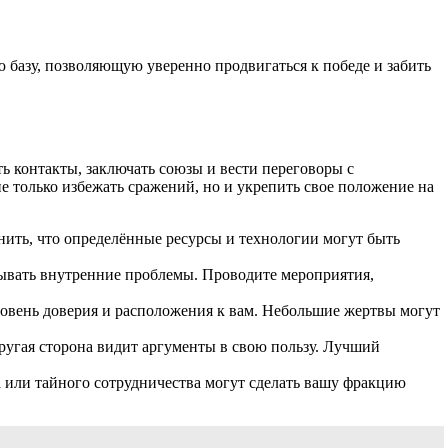
 базу, позволяющую уверенно продвигаться к победе и забить
 контакты, заключать союзы и вести переговоры с
 только избежать сражений, но и укрепить свое положение на
ить, что определённые ресурсы и технологии могут быть
ывать внутренние проблемы. Проводите мероприятия,
ровень доверия и расположения к вам. Небольшие жертвы могут
другая сторона видит аргументы в свою пользу. Лучший
 или тайного сотрудничества могут сделать вашу фракцию