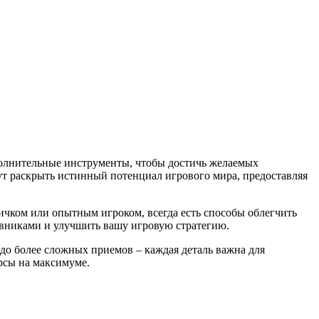
полнительные инструменты, чтобы достичь желаемых
ут раскрыть истинный потенциал игрового мира, предоставляя
вичком или опытным игроком, всегда есть способы облегчить
ивниками и улучшить вашу игровую стратегию.
о более сложных приемов – каждая деталь важна для
урсы на максимуме.