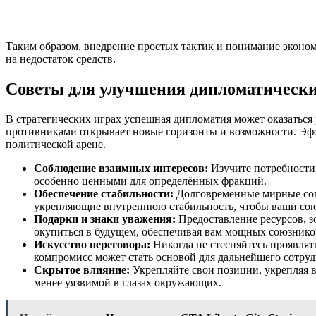
Таким образом, внедрение простых тактик и понимание эконом
на недостаток средств.
Советы для улучшения дипломатическ
В стратегических играх успешная дипломатия может оказаться
противниками открывает новые горизонты и возможности. Эфф
политической арене.
Соблюдение взаимных интересов:
Изучите потребности 
особенно ценными для определённых фракций.
Обеспечение стабильности:
Долговременные мирные согл
укрепляющие внутреннюю стабильность, чтобы ваши со
Подарки и знаки уважения:
Предоставление ресурсов, з
окупиться в будущем, обеспечивая вам мощных союзнико
Искусство переговора:
Никогда не стесняйтесь проявлять
компромисс может стать основой для дальнейшего сотруд
Скрытое влияние:
Укрепляйте свои позиции, укрепляя 
менее уязвимой в глазах окружающих.