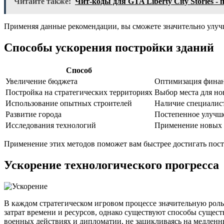
Читайте также:
Чит-коды для GTA Liberty City Stories 
Применяя данные рекомендации, вы сможете значительно улучш
Способы ускорения постройки зданий
Способ
Увеличение бюджета
Оптимизация финанс
Постройка на стратегических территориях
Выбор места для но
Использование опытных строителей
Наличие специалист
Развитие города
Постепенное улучше
Исследования технологий
Применение новых т
Применение этих методов поможет вам быстрее достигать пост
Ускорение технологического прогресса
В каждом стратегическом игровом процессе значительную роль 
затрат времени и ресурсов, однако существуют способы сущес
военных действиях и дипломатии, не зацикливаясь на медлен