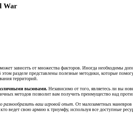
l War
 может зависеть от множества факторов. Иногда необходимы до
В этом разделе представлены полезные методики, которые помог
вания территорий.
различными вызовами.
Независимо от того, являетесь ли вы но
зличных методов позволит вам получить преимущество над прот
о разнообразить ваш игровой опыт.
От малозаметных маневров д
 кто ведет свою армию к триумфу, используя все доступные рес