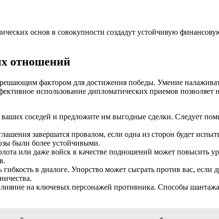
ических основ в совокупности создадут устойчивую финансовую
их отношений
 решающим фактором для достижения победы. Умение налаживать
ективное использование дипломатических приемов позволяет не
ваших соседей и предложите им выгодные сделки. Следует помн
ашения завершатся провалом, если одна из сторон будет испыт
юзы были более устойчивыми.
олота или даже войск в качестве подношений может повысить у
в.
 гибкость в диалоге. Упорство может сыграть против вас, если 
ничества.
влияние на ключевых персонажей противника. Способы шантажа