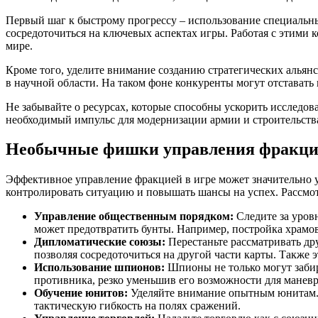
Первый шаг к быстрому прогрессу – использование специальн
сосредоточиться на ключевых аспектах игры. Работая с этими к
мире.
Кроме того, уделите внимание созданию стратегических альянс
в научной области. На таком фоне конкуренты могут отставать
Не забывайте о ресурсах, которые способны ускорить исследо
необходимый импульс для модернизации армии и строительства
Необычные фишки управления фракц
Эффективное управление фракцией в игре может значительно 
контролировать ситуацию и повышать шансы на успех. Рассмот
Управление общественным порядком:
Следите за уров
может предотвратить бунты. Например, постройка храмов
Дипломатические союзы:
Перестаньте рассматривать др
позволяя сосредоточиться на другой части карты. Также 
Использование шпионов:
Шпионы не только могут забир
противника, резко уменьшив его возможности для маневр
Обучение юнитов:
Уделяйте внимание опытным юнитам. 
тактическую гибкость на полях сражений.