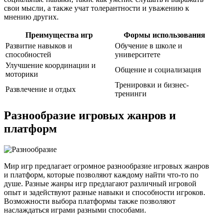
свои мысли, а также учат толерантности и уважению к
мнению других.
Преимущества игр
Формы использования
Развитие навыков и
Обучение в школе и
способностей
университете
Улучшение координации и
Общение и социализация
моторики
Тренировки и бизнес-
Развлечение и отдых
тренинги
Разнообразие игровых жанров и
платформ
Мир игр предлагает огромное разнообразие игровых жанров
и платформ, которые позволяют каждому найти что-то по
душе. Разные жанры игр предлагают различный игровой
опыт и задействуют разные навыки и способности игроков.
Возможности выбора платформы также позволяют
наслаждаться играми разными способами.