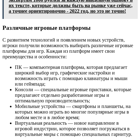
их тексте, которые должны быть на рынке уже сейчас,
а точнее ориентировочно - 2022 год, но это не точно!
Различные игровые платформы
С развитием технологий и появлением новых устройств,
игроки получили возможность выбирать различные игровые
платформы для игр. Каждая из платформ имеет свои
преимущества и особенности:
ПК — компьютерная платформа, которая предлагает
широкий выбор игр, графические настройки и
возможность играть с помощью клавиатуры и мыши
или геймпада;
Консоли — специальные игровые приставки, которые
предлагают отдельно разработанные игры и
оптимальную производительность;
Мобильные устройства — смартфоны и планшеты, на
которых можно играть во многие популярные игры в
любом месте и в любое время;
Виртуальная реальность — новое направление в
игровой индустрии, которое позволяет погружаться в
виртуальные миры с помощью специальных гарнитур.