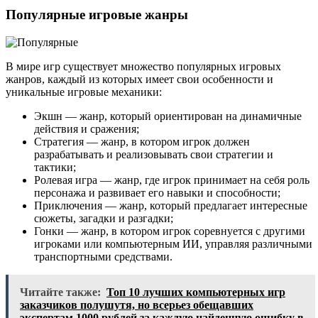
Популярные игровые жанры
В мире игр существует множество популярных игровых
жанров, каждый из которых имеет свои особенности и
уникальные игровые механики:
Экшн — жанр, который ориентирован на динамичные
действия и сражения;
Стратегия — жанр, в котором игрок должен
разрабатывать и реализовывать свои стратегии и
тактики;
Ролевая игра — жанр, где игрок принимает на себя роль
персонажа и развивает его навыки и способности;
Приключения — жанр, который предлагает интересные
сюжеты, загадки и разгадки;
Гонки — жанр, в котором игрок соревнуется с другими
игроками или компьютерным ИИ, управляя различными
транспортными средствами.
Читайте также:
Топ 10 лучших компьютерных игр
заказчиков полушутя, но всерьез обещавших
экспертам 1000 рублей за каждую найденную ошибку в