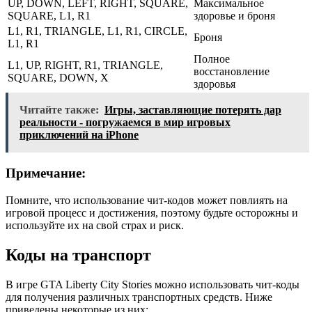
UP, DOWN, LEFT, RIGHT, SQUARE,
Максимальное
SQUARE, L1, R1
здоровье и броня
L1, R1, TRIANGLE, L1, R1, CIRCLE,
Броня
L1, R1
Полное
L1, UP, RIGHT, R1, TRIANGLE,
восстановление
SQUARE, DOWN, X
здоровья
Читайте также:
Игры, заставляющие потерять дар
реальности - погружаемся в мир игровых
приключений на iPhone
Примечание:
Помните, что использование чит-кодов может повлиять на
игровой процесс и достижения, поэтому будьте осторожны и
используйте их на свой страх и риск.
Коды на транспорт
В игре GTA Liberty City Stories можно использовать чит-коды
для получения различных транспортных средств. Ниже
приведены некоторые из них: