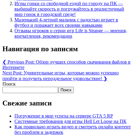
Игры гонки со свободной ездой по городу на ПК —
выбирайте скорость и погружайтесь в реалистичный
мир гонок в городской среде!
Маленький 4-летний мальчик с радостью играет в
футбол и поражает всех своими навыками
Отзывы игроков о серии игр Life is Strange — мнения,
впечатления, рекомендации
Навигация по записям
❮
Previous Post:
Обзор лучших способов скачивания файлов в
Интернете
Next Post:
Удивительные игры, которые можно успешно
пройти и получить неподдельное удовольствие!
❯
Поиск
Поиск
Свежие записи
Погружение в мир успеха на сервере GTA 5 RP
Системные требования для игры Hell Let Loose на ПК
Как правильно играть видео и смотреть онлайн контент
без проблем и задержек