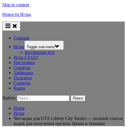
Skip to content
Новости Игры
Главная
Игры
Toggle sub-menu
Коллекции игр
Игра CS:GO
Настройки
Секреты
Лайфхаки
Полезное
Секреты
Карта
Найти:
Home
Игры
Чит-коды для GTA Liberty City Stories — полный список
кодов для получения оружия, брони и техники